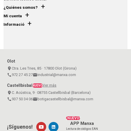
+
¿Quiénes somos?
+
Mi cuenta
+
Informació
Olot
place
Ctra. Les Tries, 85 · 17800 Olot (Girona)
call
972 27 45 27
email
industrial@manxa.com
Castellbisbal
Ver más
NUEVO
place
C. Acústica, 9 · 08755 Castellbisbal (Barcelona)
call
937 50 34 06
email
botigacastellbisbal@manxa.com
¡NUEVO!
APP Manxa
¡Síguenos!
Lectura de códigos EAN