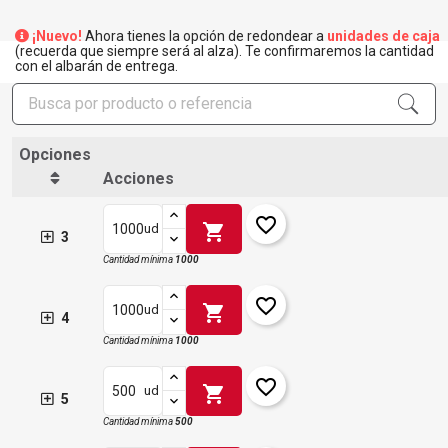
¡Nuevo!
Ahora tienes la opción de redondear a
unidades de caja
(recuerda que siempre será al alza). Te confirmaremos la cantidad
con el albarán de entrega.
Opciones
Acciones
favorite_border
shopping_cart
ud
3
Cantidad mínima
1000
favorite_border
shopping_cart
ud
4
Cantidad mínima
1000
favorite_border
shopping_cart
ud
5
Cantidad mínima
500