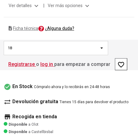
expand_more
expand_more
Ver detalles
|
Ver más opciones
¿Alguna duda?
Ficha técnica
18
favorite_border
Registrarse
o
log in
para empezar a comprar
check_circle
En Stock
Cómpralo ahora y lo recibirás en 24-48 horas
sync_alt
Devolución gratuita
Tienes 15 días para devolver el producto
store
Recogida en tienda
Disponible
a Olot
Disponible
a Castellbisbal