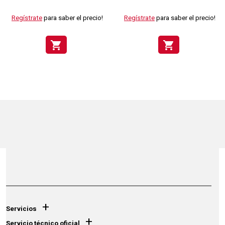
Regístrate
para saber el precio!
Regístrate
para saber el precio!
shopping_cart
shopping_cart
+
Servicios
+
Servicio técnico oficial