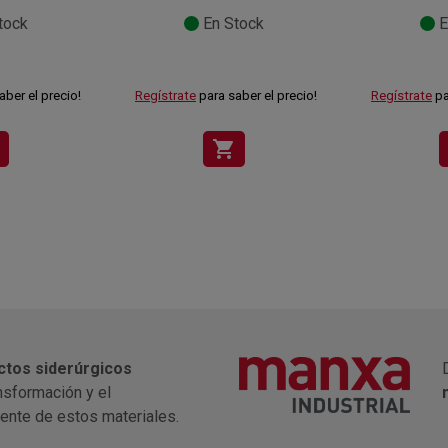
tock
En Stock
E
aber el precio!
Regístrate
para saber el precio!
Regístrate
pa
shopping_cart
ctos siderúrgicos
nsformación y el
iente de estos materiales.