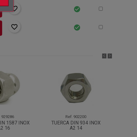
favorite_border
check_circle
favorite_border
check_circle
.
929286
Ref.
902200
IN 1587 INOX
TUERCA DIN 934 INOX
TUERC
2 16
A2 14