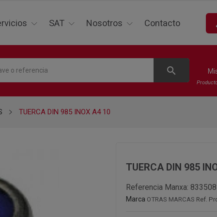
p
rvicios
SAT
Nosotros
Contacto
search
Mi
Product
S
TUERCA DIN 985 INOX A4 10
TUERCA DIN 985 INO
Referencia Manxa:
833508
Marca
OTRAS MARCAS
Ref. Pr