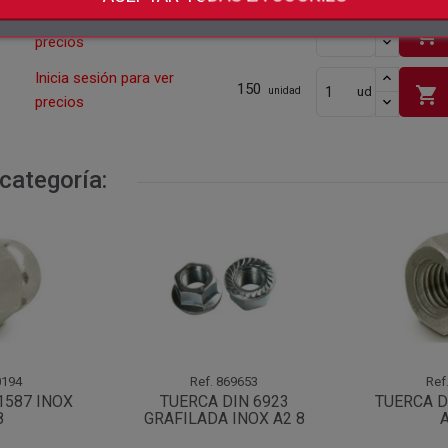
Inicia sesión para ver
350
shopping_cart
ud
unidad
precios
Inicia sesión para ver
150
shopping_cart
ud
unidad
precios
categoría:
194
Ref.
869653
Ref
1587 INOX
TUERCA DIN 6923
TUERCA D
8
GRAFILADA INOX A2 8
A