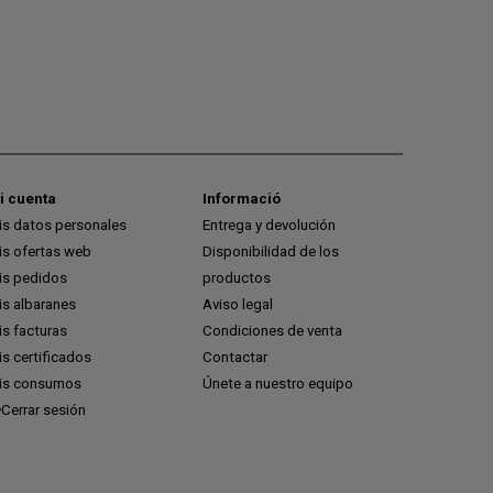
i cuenta
Informació
is datos personales
Entrega y devolución
is ofertas web
Disponibilidad de los
is pedidos
productos
is albaranes
Aviso legal
s facturas
Condiciones de venta
s certificados
Contactar
is consumos
Únete a nuestro equipo
Cerrar sesión