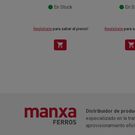
En Stock
En S
Regístrate
para saber el precio!
Regístrate
para s
shopping_cart
shopping_cart
Distribuidor de produ
especializado en la tra
aprovisionamiento efic