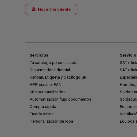
Hacerme cliente
Servicios
Servicio 
Tu catálogo personalizado
SAT ofic
Dispensador industrial
SAT ofic
Kanban, Etiqueta y Catálogo QR
Especiali
APP escáner EAN
Homologa
Kits personalizados
Soldadur
Automatización flujo documentos
Soldadura
Compra rápida
Equipos l
Tienda online
Ventilaci
Personalización de ropa
Equipos 