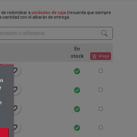
n de redondear a
unidades de caja
(recuerda que siempre
a cantidad con el albarán de entrega.
En
stock
add_shopping_cart
Afegir
favorite_border
check_circle
én
r
favorite_border
check_circle
e
favorite_border
check_circle
favorite_border
check_circle