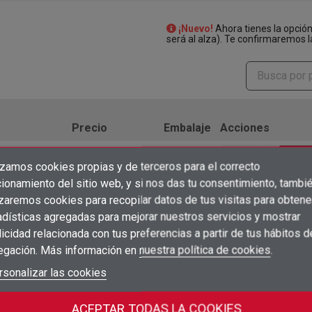
¡Nuevo!
Ahora tienes la opció
será al alza). Te confirmaremos l
Precio
Embalaje
Acciones
2000
Inicia sesión para ver
shopping_cart
ud
izamos cookies propias y de terceros para el correcto
precios
×
unidad
Crear lista de deseos
ionamiento del sitio web, y si nos das tu consentimiento, tambi
×
Iniciar sesión
2000
Inicia sesión para ver
izaremos cookies para recopilar datos de tus visitas para obtene
shopping_cart
ud
precios
adísticas agregadas para mejorar nuestros servicios y mostrar
unidad
×
Añadir a la lista de deseos
Nombre de la lista de deseos
icidad relacionada con tus preferencias a partir de tus hábitos d
Debe iniciar sesión para guardar productos en su lista de deseos.
1000
Inicia sesión para ver
shopping_cart
egación. Más información en
nuestra política de cookies
.
ud
precios
unidad
add_circle_outline
Crear nueva lista
Iniciar sesión
rsonalizar las cookies
Cancelar
Inicia sesión para ver
Crear lista de deseos
Cancelar
500
shopping_cart
ud
unidad
precios
ACEPTAR TODAS LA COOKIES