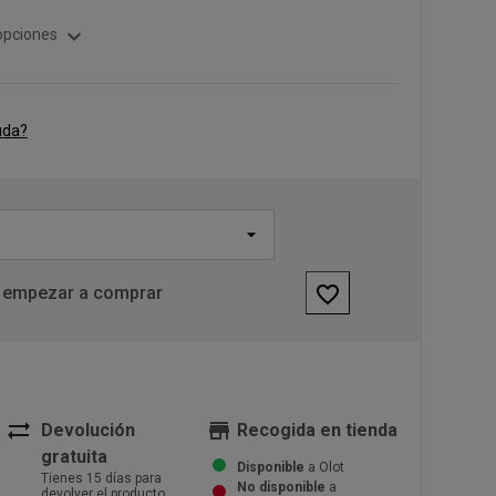
expand_more
opciones
uda?
favorite_border
 empezar a comprar
sync_alt
store
Devolución
Recogida en tienda
gratuita
Disponible
a Olot
Tienes 15 días para
No disponible
a
devolver el producto