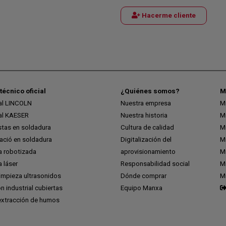
Hacerme cliente
técnico oficial
¿Quiénes somos?
M
ial LINCOLN
Nuestra empresa
M
ial KAESER
Nuestra historia
M
stas en soldadura
Cultura de calidad
M
ció en soldadura
Digitalización del
M
a robotizada
aprovisionamiento
Mi
 láser
Responsabilidad social
Mi
impieza ultrasonidos
Dónde comprar
M
ón industrial cubiertas
Equipo Manxa
extracción de humos