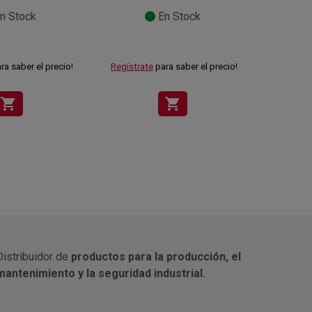
n Stock
En Stock
ra saber el precio!
Regístrate
para saber el precio!
Regístra
shopping_cart
shopping_cart
Distribuidor de
productos para la producción, el
mantenimiento y la seguridad industrial.