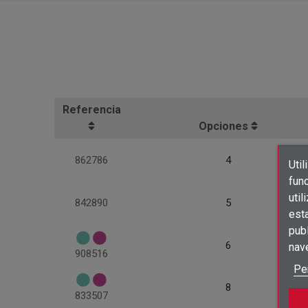
Referencia
Opciones
862786
4
Util
func
util
842890
5
est
publ
6
nav
908516
Pe
8
833507