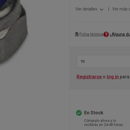
expand_more
Ver detalles
|
Ver más 
¿Alguna d
Ficha técnica
10
Registrarse
o
log in
para
check_circle
En Stock
Cómpralo ahora y lo
recibirás en 24-48 horas