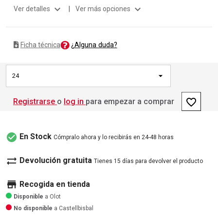
expand_more
expand_more
Ver detalles
|
Ver más opciones
¿Alguna duda?
Ficha técnica
24
favorite_border
Registrarse
o
log in
para empezar a comprar
check_circle
En Stock
Cómpralo ahora y lo recibirás en 24-48 horas
sync_alt
Devolución gratuita
Tienes 15 días para devolver el producto
store
Recogida en tienda
Disponible
a Olot
No disponible
a Castellbisbal