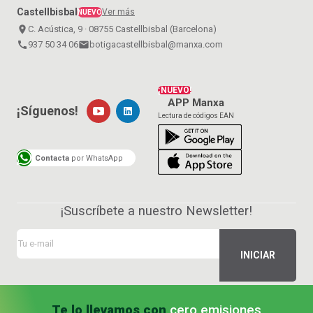
Castellbisbal
Ver más
NUEVO
place
C. Acústica, 9 · 08755 Castellbisbal (Barcelona)
call
937 50 34 06
email
botigacastellbisbal@manxa.com
¡NUEVO!
APP Manxa
¡Síguenos!
Lectura de códigos EAN
Contacta
por WhatsApp
¡Suscríbete a nuestro Newsletter!
Te lo llevamos con
cero emisiones