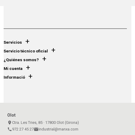
+
Servicios
+
Servicio técnico oficial
+
¿Quiénes somos?
+
Mi cuenta
+
Informació
Olot
place
Ctra. Les Tries, 85 · 17800 Olot (Girona)
call
972 27 45 27
email
industrial@manxa.com