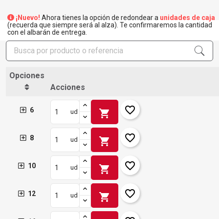
¡Nuevo!
Ahora tienes la opción de redondear a
unidades de caja
(recuerda que siempre será al alza). Te confirmaremos la cantidad
con el albarán de entrega.
Opciones
Acciones
×
Crear lista de deseos
×
Iniciar sesión
favorite_border
6
shopping_cart
ud
×
Añadir a la lista de deseos
Nombre de la lista de deseos
Debe iniciar sesión para guardar productos en su lista de
favorite_border
8
shopping_cart
ud
deseos.
add_circle_outline
Crear nueva lista
favorite_border
10
Iniciar sesión
Cancelar
shopping_cart
ud
Crear lista de deseos
Cancelar
favorite_border
12
shopping_cart
ud