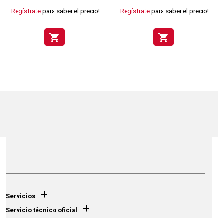
Regístrate
para saber el precio!
Regístrate
para saber el precio!
shopping_cart
shopping_cart
+
Servicios
+
Servicio técnico oficial