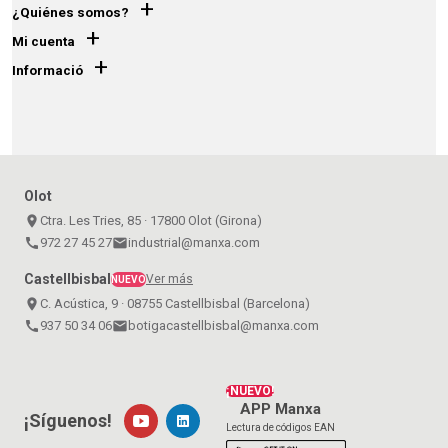
+
¿Quiénes somos?
+
Mi cuenta
+
Informació
Olot
place
Ctra. Les Tries, 85 · 17800 Olot (Girona)
call
972 27 45 27
email
industrial@manxa.com
Castellbisbal
Ver más
NUEVO
place
C. Acústica, 9 · 08755 Castellbisbal (Barcelona)
call
937 50 34 06
email
botigacastellbisbal@manxa.com
¡NUEVO!
APP Manxa
¡Síguenos!
Lectura de códigos EAN