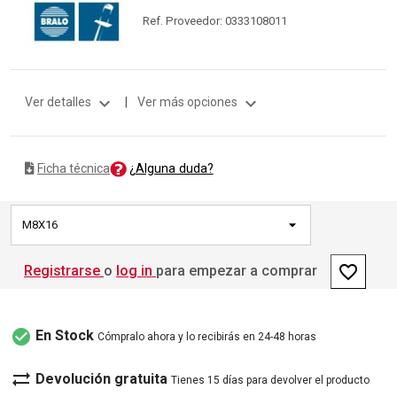
Ref. Proveedor: 0333108011
expand_more
expand_more
Ver detalles
|
Ver más opciones
¿Alguna duda?
Ficha técnica
M8X16
favorite_border
Registrarse
o
log in
para empezar a comprar
check_circle
En Stock
Cómpralo ahora y lo recibirás en 24-48 horas
sync_alt
Devolución gratuita
Tienes 15 días para devolver el producto