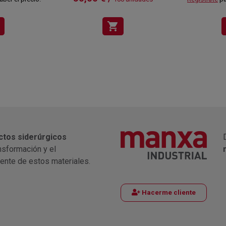
shopping_cart
ctos siderúrgicos
nsformación y el
iente de estos materiales.
Hacerme cliente