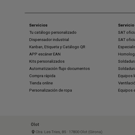
Servicios
Servicio 
Tu catálogo personalizado
SAT ofic
Dispensador industrial
SAT ofic
Kanban, Etiqueta y Catálogo QR
Especiali
APP escáner EAN
Homologa
Kits personalizados
Soldadur
Automatización flujo documentos
Soldadura
Compra rápida
Equipos l
Tienda online
Ventilaci
Personalización de ropa
Equipos 
Olot
place
Ctra. Les Tries, 85 · 17800 Olot (Girona)