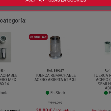
sh
categoría:
Oportunidad!
834
Ref.
889627
Ref.
MACHABLE
TUERCA REMACHABLE
TUERCA 
CERO MFX
ACERO ABIERTA 6TP 35
ACERO 
 6X14
SEMI 
ABI
tock
En Stock
E
PVP:96,00 €
30,00 € /
aber el precio!
100 unidades
Regístrate
pa