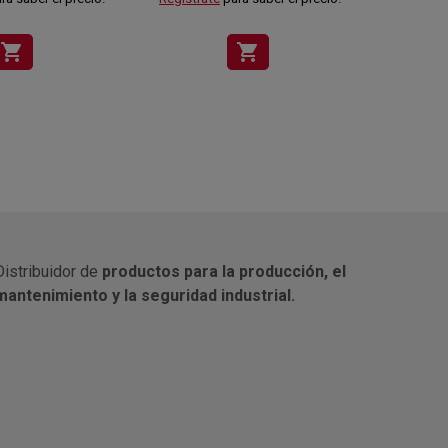
shopping_cart
shopping_cart
Distribuidor de
productos para la producción, el
mantenimiento y la seguridad industrial.