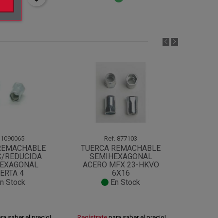
opping_cart
1090065
Ref.
877103
REMACHABLE
TUERCA REMACHABLE
TUER
C/REDUCIDA
SEMIHEXAGONAL
ABIE
HEXAGONAL
ACERO MFX 23-HKVO
ERTA 4
6X16
n Stock
En Stock
ra saber el precio!
Regístrate
para saber el precio!
Regístra