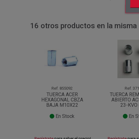
16 otros productos en la misma 
Ref.
855092
Ref.
371
TUERCA ACER
TUERCA RE
HEXAGONAL CBZA
ABIERTO A
BAJA M10X22
23-KVO
En Stock
En S
Regístrate
para saber el precio!
Regístrate
para s