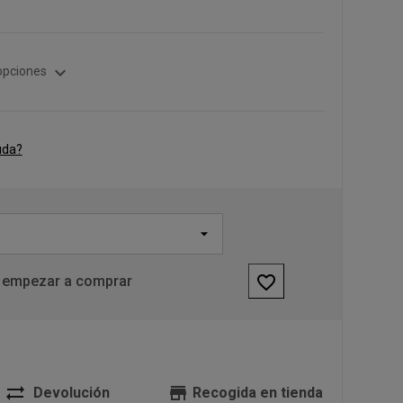
expand_more
opciones
uda?
favorite_border
 empezar a comprar
sync_alt
store
Devolución
Recogida en tienda