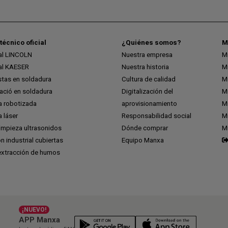
técnico oficial
¿Quiénes somos?
M
ial LINCOLN
Nuestra empresa
M
ial KAESER
Nuestra historia
M
stas en soldadura
Cultura de calidad
M
ció en soldadura
Digitalización del
M
a robotizada
aprovisionamiento
Mi
 láser
Responsabilidad social
Mi
impieza ultrasonidos
Dónde comprar
M
ón industrial cubiertas
Equipo Manxa
extracción de humos
¡NUEVO!
APP Manxa