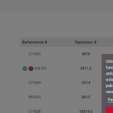
Referencia
Opciones
371830
4X10
Util
func
636703
5X11,5
util
est
371834
6X14
publ
nav
884525
8X15
Pe
371828
10X19,5