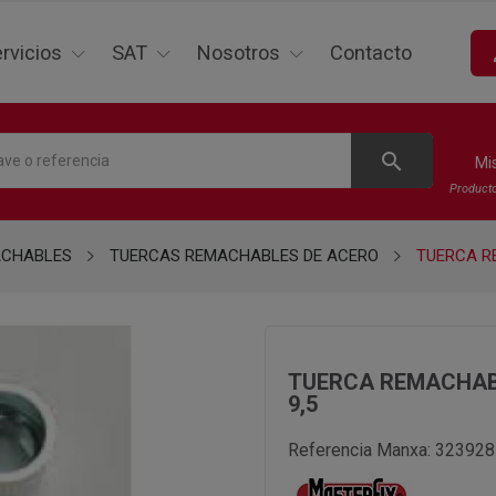
p
rvicios
SAT
Nosotros
Contacto
search
Mi
Product
ACHABLES
TUERCAS REMACHABLES DE ACERO
TUERCA R
TUERCA REMACHABL
9,5
Referencia Manxa:
323928