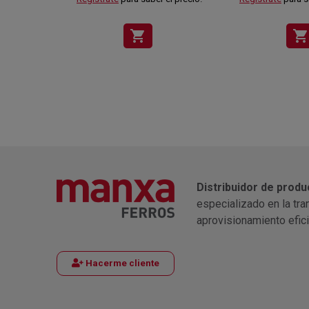
shopping_cart
shopping_cart
Distribuidor de produ
especializado en la tra
aprovisionamiento efic
Hacerme cliente