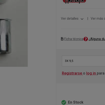
expand_more
Ver detalles
|
Ver más 
¿Alguna d
Ficha técnica
3X 9,5
Registrarse
o
log in
para
check_circle
En Stock