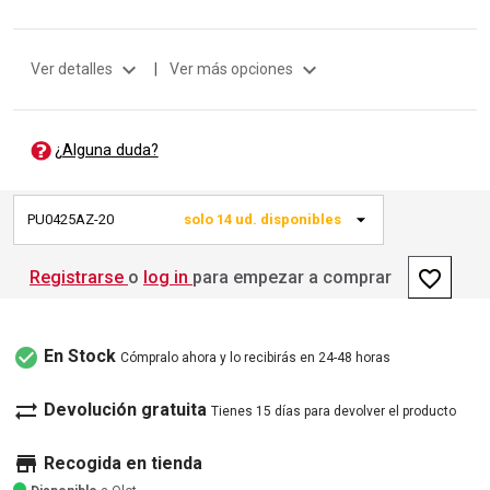
expand_more
expand_more
Ver detalles
|
Ver más opciones
¿Alguna duda?
PU0425AZ-20
solo 14 ud. disponibles
favorite_border
Registrarse
o
log in
para empezar a comprar
check_circle
En Stock
Cómpralo ahora y lo recibirás en 24-48 horas
sync_alt
Devolución gratuita
Tienes 15 días para devolver el producto
store
Recogida en tienda