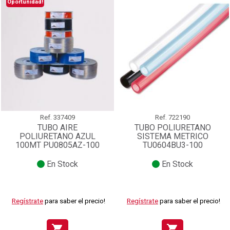
Oportunidad!
Ref.
337409
Ref.
722190
TUBO AIRE
TUBO POLIURETANO
POLIURETANO AZUL
SISTEMA METRICO
100MT PU0805AZ-100
TU0604BU3-100
En Stock
En Stock
Regístrate
para saber el precio!
Regístrate
para saber el precio!
shopping_cart
shopping_cart