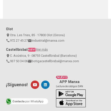
Olot
place
Ctra. Les Tries, 85 · 17800 Olot (Girona)
call
972 27 45 27
email
industrial@manxa.com
Castellbisbal
Ver más
NUEVO
place
C. Acústica, 9 · 08755 Castellbisbal (Barcelona)
call
937 50 34 06
email
botigacastellbisbal@manxa.com
¡NUEVO!
APP Manxa
¡Síguenos!
Lectura de códigos EAN
Contacta
por WhatsApp