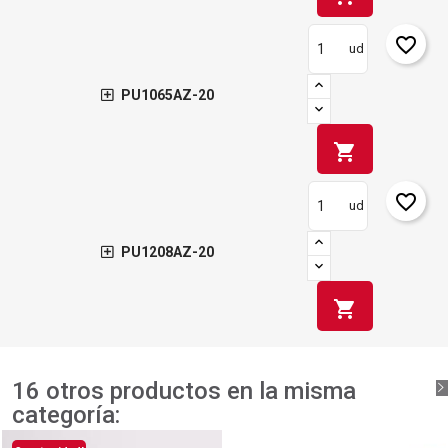
Crear lista de deseos
Cancelar
favorite_border
ud
PU1065AZ-20
shopping_cart
favorite_border
ud
PU1208AZ-20
shopping_cart
16 otros productos en la misma
categoría: