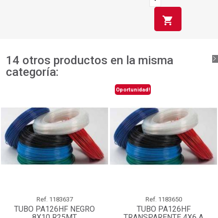
shopping_cart
14 otros productos en la misma
categoría:
Oportunidad!
Ref.
1183637
Ref.
1183650
TUBO PA126HF NEGRO
TUBO PA126HF
8X10 R25MT
TRANSPARENTE 4X6 A