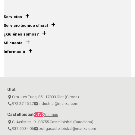
+
Servicios
+
Servicio técnico oficial
+
¿Quiénes somos?
+
Mi cuenta
+
Informació
Olot
place
Ctra. Les Tries, 85 · 17800 Olot (Girona)
call
972 27 45 27
email
industrial@manxa.com
Castellbisbal
Ver más
NUEVO
place
C. Acústica, 9 · 08755 Castellbisbal (Barcelona)
call
937 50 34 06
email
botigacastellbisbal@manxa.com