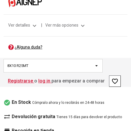
expand_more
expand_more
Ver detalles
|
Ver más opciones
¿Alguna duda?
8X10 R25MT
favorite_border
Registrarse
o
log in
para empezar a comprar
check_circle
En Stock
Cómpralo ahora y lo recibirás en 24-48 horas
sync_alt
Devolución gratuita
Tienes 15 días para devolver el producto
Recogida en tienda