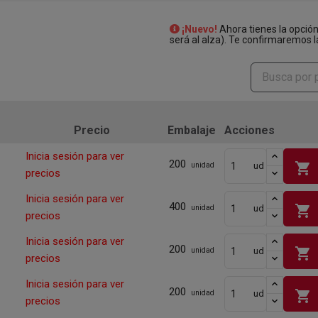
¡Nuevo!
Ahora tienes la opció
será al alza). Te confirmaremos l
Precio
Embalaje
Acciones
Inicia sesión para ver
200
shopping_cart
ud
unidad
precios
Inicia sesión para ver
400
shopping_cart
ud
unidad
precios
Inicia sesión para ver
200
shopping_cart
ud
unidad
precios
Inicia sesión para ver
200
shopping_cart
ud
unidad
precios