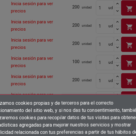
Inicia sesión para ver
200
shopping_cart
ud
unidad
precios
Inicia sesión para ver
200
shopping_cart
ud
unidad
precios
Inicia sesión para ver
200
shopping_cart
ud
unidad
precios
Inicia sesión para ver
100
shopping_cart
ud
unidad
precios
Inicia sesión para ver
200
shopping_cart
ud
unidad
precios
Inicia sesión para ver
200
shopping_cart
ud
unidad
precios
izamos cookies propias y de terceros para el correcto
×
Crear lista de deseos
ionamiento del sitio web, y si nos das tu consentimiento, tambi
×
Inicia sesión para ver
Iniciar sesión
200
shopping_cart
izaremos cookies para recopilar datos de tus visitas para obtene
ud
unidad
precios
adísticas agregadas para mejorar nuestros servicios y mostrar
×
Añadir a la lista de deseos
Nombre de la lista de deseos
Inicia sesión para ver
icidad relacionada con tus preferencias a partir de tus hábitos d
Debe iniciar sesión para guardar productos en su lista de deseos.
100
ud
unidad