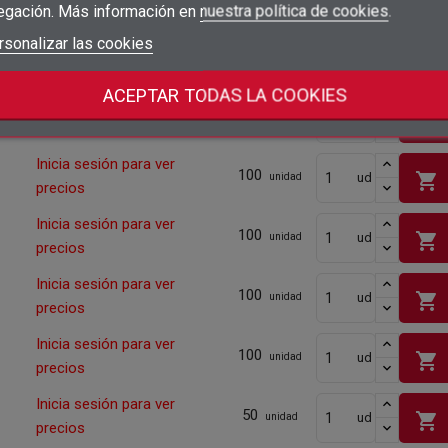
shopping_cart
precios
egación. Más información en
nuestra política de cookies
.
add_circle_outline
Crear nueva lista
Iniciar sesión
rsonalizar las cookies
Cancelar
Inicia sesión para ver
100
shopping_cart
ud
unidad
Crear lista de deseos
Cancelar
precios
ACEPTAR TODAS LA COOKIES
Inicia sesión para ver
100
shopping_cart
ud
unidad
precios
Inicia sesión para ver
100
shopping_cart
ud
unidad
precios
Inicia sesión para ver
100
shopping_cart
ud
unidad
precios
Inicia sesión para ver
100
shopping_cart
ud
unidad
precios
Inicia sesión para ver
100
shopping_cart
ud
unidad
precios
Inicia sesión para ver
50
shopping_cart
ud
unidad
precios