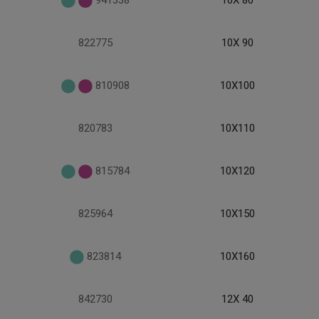
941338
10X 80
822775
10X 90
810908
10X100
820783
10X110
815784
10X120
825964
10X150
823814
10X160
842730
12X 40