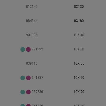
812140
8X130
884344
8X180
941336
10X 40
971992
10X 50
839115
10X 55
941337
10X 60
987536
10X 70