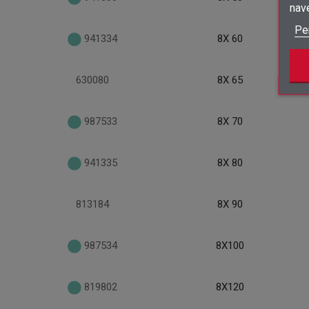
nav
Pe
941334
8X 60
630080
8X 65
987533
8X 70
941335
8X 80
813184
8X 90
987534
8X100
819802
8X120