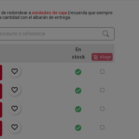
n de redondear a
unidades de caja
(recuerda que siempre
a cantidad con el albarán de entrega.
En
stock
add_shopping_cart
Afegir
favorite_border
check_circle
favorite_border
check_circle
favorite_border
check_circle
favorite_border
check_circle