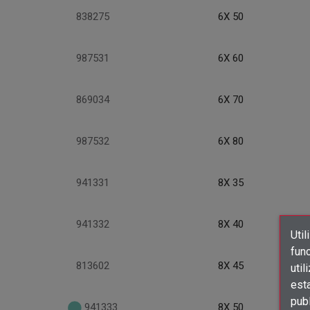
838275
6X 50
987531
6X 60
869034
6X 70
987532
6X 80
941331
8X 35
941332
8X 40
Util
func
813602
8X 45
util
est
publ
941333
8X 50