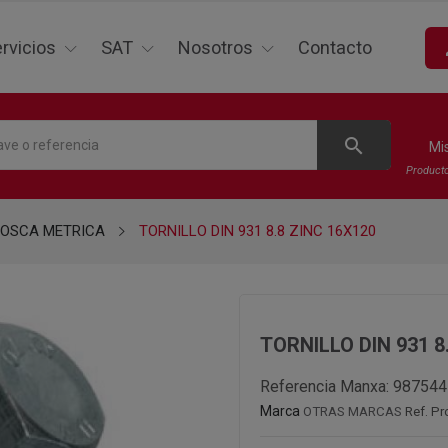
p
rvicios
SAT
Nosotros
Contacto
search
Mi
Product
ROSCA METRICA
TORNILLO DIN 931 8.8 ZINC 16X120
TORNILLO DIN 931 8
Referencia Manxa:
987544
Marca
OTRAS MARCAS
Ref. Pr