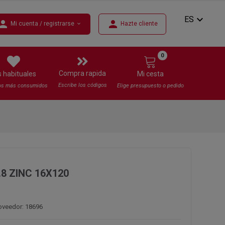
expand_more
ES
erson
person
Mi cuenta / registrarse
Hazte cliente
expand_more
0
Compra rapida
s habituales
Mi cesta
Escribe los códigos
os más consumidos
Elige presupuesto o pedido
.8 ZINC 16X120
oveedor: 18696