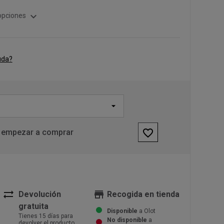
expand_more
opciones
uda?
favorite_border
 empezar a comprar
sync_alt
store
Devolución
Recogida en tienda
gratuita
Disponible
a Olot
Tienes 15 días para
No disponible
a
devolver el producto