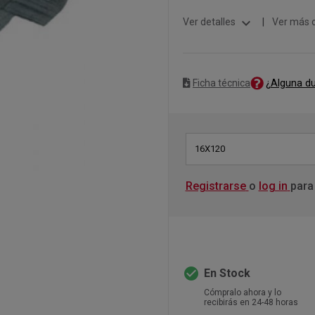
expand_more
Ver detalles
|
Ver más 
¿Alguna d
Ficha técnica
16X120
Registrarse
o
log in
para
check_circle
En Stock
Cómpralo ahora y lo
recibirás en 24-48 horas