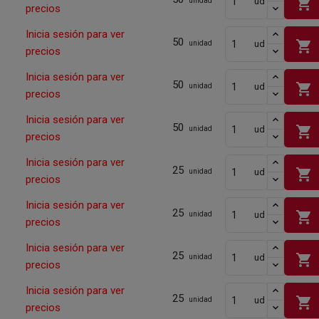
shopping_cart
ud
unidad
precios
Inicia sesión para ver
50
shopping_cart
ud
unidad
precios
Inicia sesión para ver
50
shopping_cart
ud
unidad
precios
Inicia sesión para ver
50
shopping_cart
ud
unidad
precios
Inicia sesión para ver
25
shopping_cart
ud
unidad
precios
Inicia sesión para ver
25
shopping_cart
ud
unidad
precios
Inicia sesión para ver
25
shopping_cart
ud
unidad
precios
Inicia sesión para ver
25
shopping_cart
ud
unidad
precios