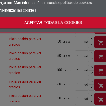
shopping_cart
precios
egación. Más información en
nuestra política de cookies
.
add_circle_outline
Crear nueva lista
Iniciar sesión
rsonalizar las cookies
Cancelar
Inicia sesión para ver
50
shopping_cart
ud
unidad
Crear lista de deseos
Cancelar
precios
ACEPTAR TODAS LA COOKIES
Inicia sesión para ver
50
shopping_cart
ud
unidad
precios
Inicia sesión para ver
50
shopping_cart
ud
unidad
precios
Inicia sesión para ver
50
shopping_cart
ud
unidad
precios
Inicia sesión para ver
100
shopping_cart
ud
unidad
precios
Inicia sesión para ver
50
shopping_cart
ud
unidad
precios
Inicia sesión para ver
50
shopping_cart
ud
unidad
precios