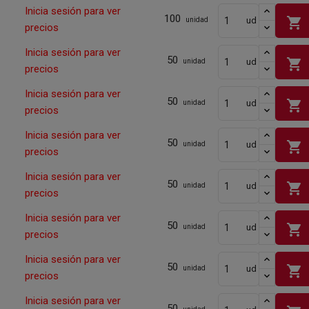
Inicia sesión para ver
100
shopping_cart
ud
unidad
precios
Inicia sesión para ver
50
shopping_cart
ud
unidad
precios
Inicia sesión para ver
50
shopping_cart
ud
unidad
precios
Inicia sesión para ver
50
shopping_cart
ud
unidad
precios
Inicia sesión para ver
50
shopping_cart
ud
unidad
precios
Inicia sesión para ver
50
shopping_cart
ud
unidad
precios
Inicia sesión para ver
50
shopping_cart
ud
unidad
precios
Inicia sesión para ver
50