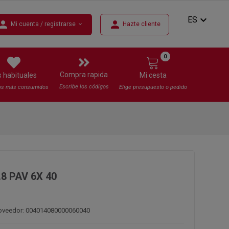
expand_more
ES
erson
person
Mi cuenta / registrarse
Hazte cliente
expand_more
0
Compra rapida
s habituales
Mi cesta
Escribe los códigos
os más consumidos
Elige presupuesto o pedido
.8 PAV 6X 40
roveedor: 004014080000060040