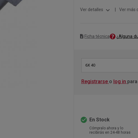
expand_more
Ver detalles
|
Ver más 
¿Alguna d
Ficha técnica
6X 40
Registrarse
o
log in
para
check_circle
En Stock
Cómpralo ahora y lo
recibirás en 24-48 horas