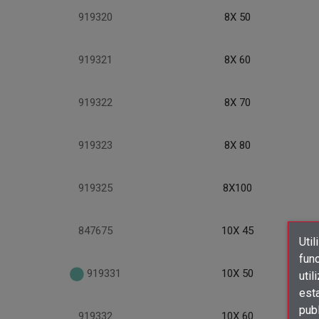
919320
8X 50
919321
8X 60
919322
8X 70
919323
8X 80
919325
8X100
847675
10X 45
Util
func
919331
10X 50
util
est
publ
919332
10X 60