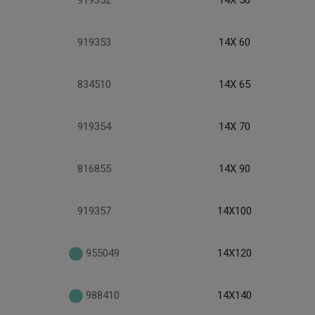
919352
14X 50
919353
14X 60
834510
14X 65
919354
14X 70
816855
14X 90
919357
14X100
955049
14X120
988410
14X140