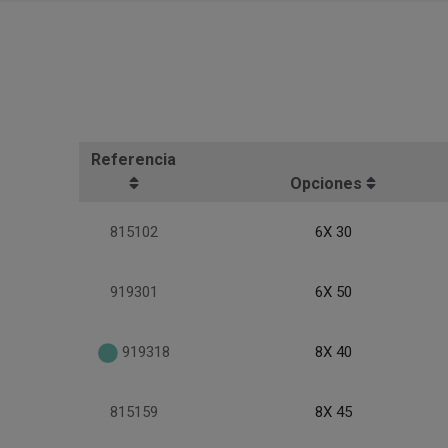
Referencia
Opciones
815102
6X 30
919301
6X 50
919318
8X 40
815159
8X 45