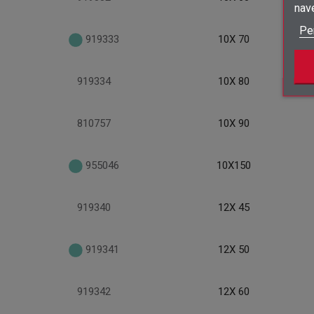
nav
Pe
919333
10X 70
919334
10X 80
810757
10X 90
955046
10X150
919340
12X 45
919341
12X 50
919342
12X 60