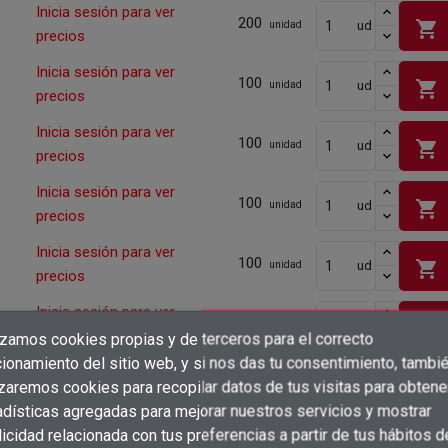
Inicia sesión para ver
200
shopping_cart
ud
unidad
precios
Inicia sesión para ver
100
shopping_cart
ud
unidad
precios
Inicia sesión para ver
100
shopping_cart
ud
unidad
precios
Inicia sesión para ver
100
shopping_cart
ud
unidad
precios
Inicia sesión para ver
100
shopping_cart
ud
unidad
precios
Inicia sesión para ver
100
shopping_cart
ud
unidad
precios
izamos cookies propias y de terceros para el correcto
×
Crear lista de deseos
ionamiento del sitio web, y si nos das tu consentimiento, tambi
×
Inicia sesión para ver
Iniciar sesión
100
shopping_cart
izaremos cookies para recopilar datos de tus visitas para obtene
ud
unidad
precios
adísticas agregadas para mejorar nuestros servicios y mostrar
×
Añadir a la lista de deseos
Nombre de la lista de deseos
Inicia sesión para ver
icidad relacionada con tus preferencias a partir de tus hábitos d
Debe iniciar sesión para guardar productos en su lista de deseos.
100
ud
unidad