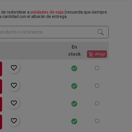
n de redondear a
unidades de caja
(recuerda que siempre
a cantidad con el albarán de entrega.
En
stock
add_shopping_cart
Afegir
favorite_border
check_circle
favorite_border
check_circle
favorite_border
check_circle
favorite_border
check_circle