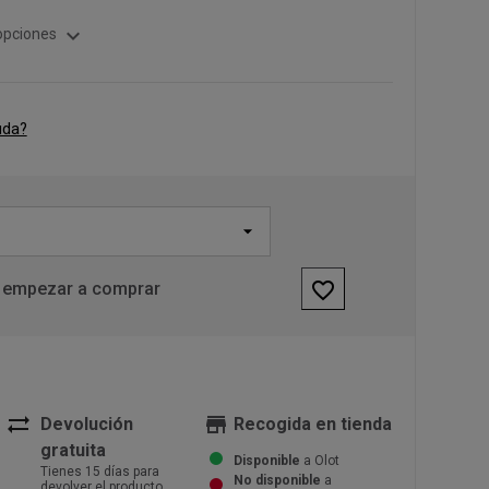
expand_more
opciones
uda?
favorite_border
 empezar a comprar
sync_alt
store
Devolución
Recogida en tienda
gratuita
Disponible
a Olot
Tienes 15 días para
No disponible
a
devolver el producto