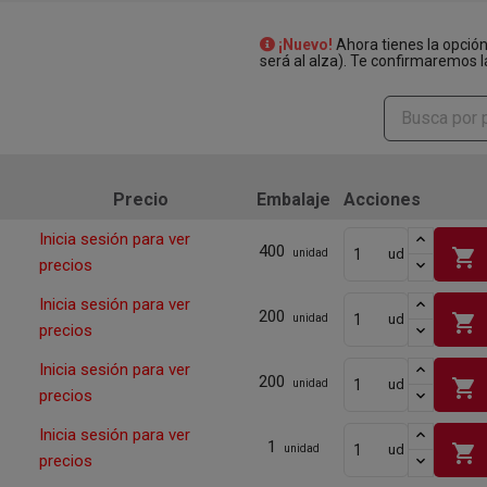
¡Nuevo!
Ahora tienes la opció
será al alza). Te confirmaremos l
Precio
Embalaje
Acciones
Inicia sesión para ver
400
shopping_cart
ud
unidad
precios
Inicia sesión para ver
200
shopping_cart
ud
unidad
precios
Inicia sesión para ver
200
shopping_cart
ud
unidad
precios
Inicia sesión para ver
1
shopping_cart
ud
unidad
precios