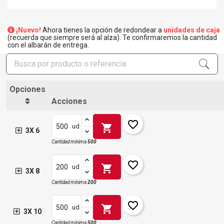
¡Nuevo!
Ahora tienes la opción de redondear a
unidades de caja
(recuerda que siempre será al alza). Te confirmaremos la cantidad
con el albarán de entrega.
Opciones
Acciones
favorite_border
shopping_cart
ud
3X 6
Cantidad mínima
500
favorite_border
shopping_cart
ud
3X 8
Cantidad mínima
200
favorite_border
shopping_cart
ud
3X 10
Cantidad mínima
500