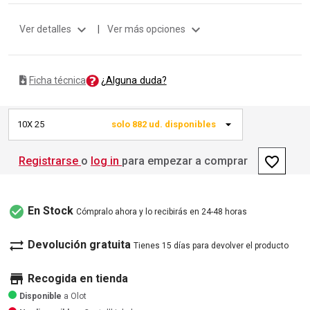
expand_more
expand_more
Ver detalles
|
Ver más opciones
¿Alguna duda?
Ficha técnica
10X 25
solo 882 ud. disponibles
favorite_border
Registrarse
o
log in
para empezar a comprar
check_circle
En Stock
Cómpralo ahora y lo recibirás en 24-48 horas
sync_alt
Devolución gratuita
Tienes 15 días para devolver el producto
store
Recogida en tienda
Disponible
a Olot