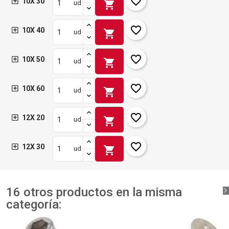
favorite_border
10X 30
shopping_cart
ud
favorite_border
10X 40
shopping_cart
ud
favorite_border
10X 50
shopping_cart
ud
favorite_border
10X 60
shopping_cart
ud
favorite_border
12X 20
shopping_cart
ud
favorite_border
12X 30
shopping_cart
ud
16 otros productos en la misma
categoría: