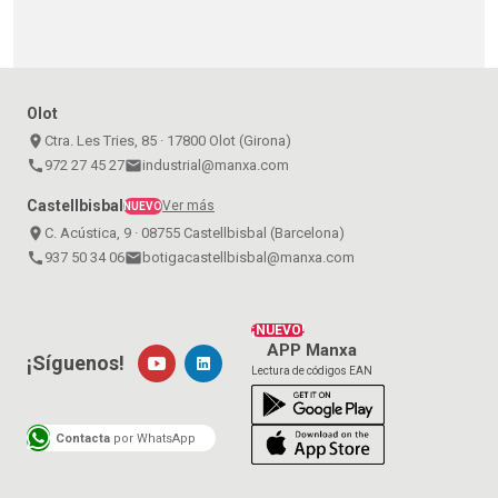
Olot
place
Ctra. Les Tries, 85 · 17800 Olot (Girona)
call
972 27 45 27
email
industrial@manxa.com
Castellbisbal
Ver más
NUEVO
place
C. Acústica, 9 · 08755 Castellbisbal (Barcelona)
call
937 50 34 06
email
botigacastellbisbal@manxa.com
¡NUEVO!
APP Manxa
¡Síguenos!
Lectura de códigos EAN
Contacta
por WhatsApp