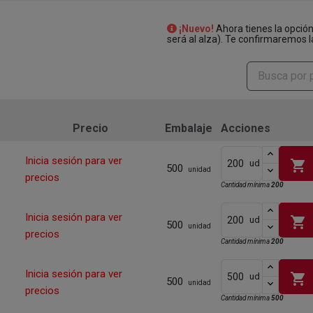
¡Nuevo!
Ahora tienes la opció
será al alza). Te confirmaremos l
Precio
Embalaje
Acciones
Inicia sesión para ver
shopping_cart
ud
500
unidad
precios
Cantidad mínima
200
Inicia sesión para ver
shopping_cart
ud
500
unidad
precios
Cantidad mínima
200
Inicia sesión para ver
shopping_cart
ud
500
unidad
precios
Cantidad mínima
500