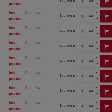
100
shopping_cart
ud
unidad
precios
Inicia sesión para ver
100
shopping_cart
ud
unidad
precios
Inicia sesión para ver
200
shopping_cart
ud
unidad
precios
Inicia sesión para ver
200
shopping_cart
ud
unidad
precios
Inicia sesión para ver
200
shopping_cart
ud
unidad
precios
Inicia sesión para ver
100
shopping_cart
ud
unidad
precios
Inicia sesión para ver
100
shopping_cart
ud
unidad
precios
Inicia sesión para ver
100
shopping_cart
ud
unidad
precios