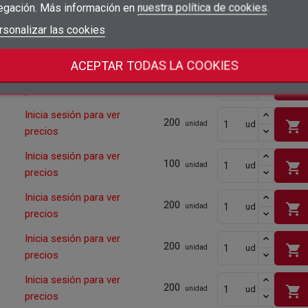
shopping_cart
ud
egación. Más información en
nuestra política de cookies
.
precios
add_circle_outline
Crear nueva lista
Iniciar sesión
rsonalizar las cookies
Cancelar
Inicia sesión para ver
200
shopping_cart
ud
unidad
Crear lista de deseos
Cancelar
precios
ACEPTAR TODAS LA COOKIES
Inicia sesión para ver
200
shopping_cart
ud
unidad
precios
Inicia sesión para ver
200
shopping_cart
ud
unidad
precios
Inicia sesión para ver
100
shopping_cart
ud
unidad
precios
Inicia sesión para ver
200
shopping_cart
ud
unidad
precios
Inicia sesión para ver
200
shopping_cart
ud
unidad
precios
Inicia sesión para ver
200
shopping_cart
ud
unidad
precios