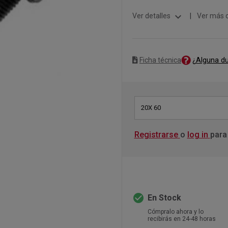
expand_more
Ver detalles
|
Ver más 
¿Alguna d
Ficha técnica
20X 60
Registrarse
o
log in
para
check_circle
En Stock
Cómpralo ahora y lo
recibirás en 24-48 horas