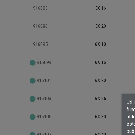
916083
5X 16
916086
5X 20
916095
6X 10
916099
6X 16
916101
6X 20
916103
6X 25
Util
func
util
916105
6X 30
est
publ
916107
6X 40