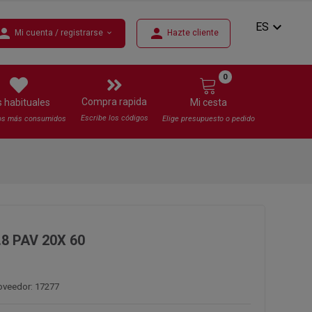
expand_more
ES
erson
person
Mi cuenta / registrarse
Hazte cliente
expand_more
0
Compra rapida
s habituales
Mi cesta
Escribe los códigos
os más consumidos
Elige presupuesto o pedido
.8 PAV 20X 60
oveedor: 17277