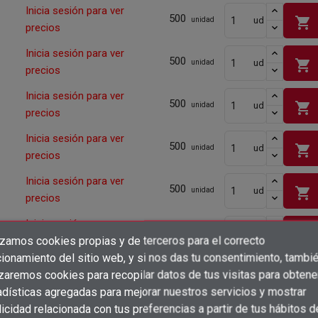
Inicia sesión para ver
500
shopping_cart
ud
unidad
precios
Inicia sesión para ver
500
shopping_cart
ud
unidad
precios
Inicia sesión para ver
500
shopping_cart
ud
unidad
precios
Inicia sesión para ver
500
shopping_cart
ud
unidad
precios
Inicia sesión para ver
500
shopping_cart
ud
unidad
precios
Inicia sesión para ver
400
shopping_cart
ud
unidad
izamos cookies propias y de terceros para el correcto
precios
×
Crear lista de deseos
ionamiento del sitio web, y si nos das tu consentimiento, tambi
×
Inicia sesión para ver
Iniciar sesión
400
izaremos cookies para recopilar datos de tus visitas para obtene
shopping_cart
ud
unidad
precios
adísticas agregadas para mejorar nuestros servicios y mostrar
×
Añadir a la lista de deseos
Nombre de la lista de deseos
icidad relacionada con tus preferencias a partir de tus hábitos d
Inicia sesión para ver
Debe iniciar sesión para guardar productos en su lista de deseos.
200
unidad