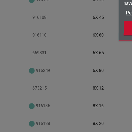
nav
Pe
916108
6X 45
916110
6X 60
669831
6X 65
916249
6X 80
673215
8X 12
916135
8X 16
916138
8X 20