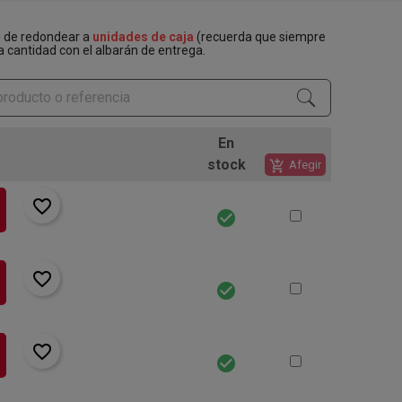
n de redondear a
unidades de caja
(recuerda que siempre
a cantidad con el albarán de entrega.
En
stock
add_shopping_cart
Afegir
favorite_border
check_circle
favorite_border
check_circle
favorite_border
check_circle