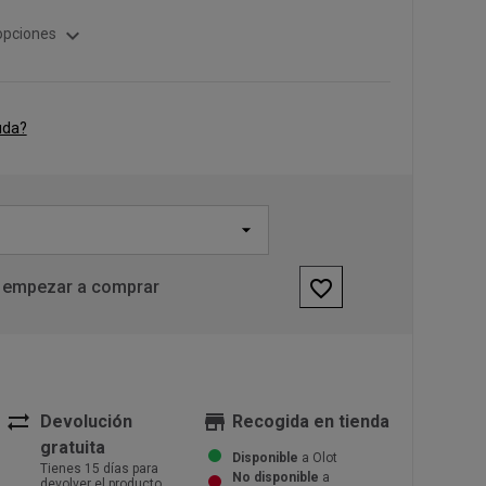
expand_more
opciones
uda?
favorite_border
 empezar a comprar
sync_alt
store
Devolución
Recogida en tienda
gratuita
Disponible
a Olot
Tienes 15 días para
No disponible
a
devolver el producto