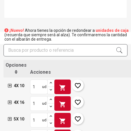
¡Nuevo!
Ahora tienes la opción de redondear a
unidades de caja
(recuerda que siempre será al alza). Te confirmaremos la cantidad
con el albarán de entrega.
Opciones
Acciones
favorite_border
4X 10
shopping_cart
ud
favorite_border
4X 16
shopping_cart
ud
favorite_border
5X 10
shopping_cart
ud