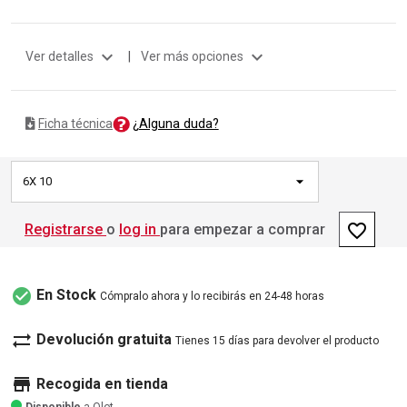
expand_more
expand_more
Ver detalles
|
Ver más opciones
¿Alguna duda?
Ficha técnica
6X 10
favorite_border
Registrarse
o
log in
para empezar a comprar
check_circle
En Stock
Cómpralo ahora y lo recibirás en 24-48 horas
sync_alt
Devolución gratuita
Tienes 15 días para devolver el producto
store
Recogida en tienda