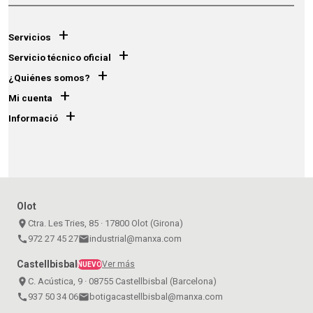
+
Servicios
+
Servicio técnico oficial
+
¿Quiénes somos?
+
Mi cuenta
+
Informació
Olot
place
Ctra. Les Tries, 85 · 17800 Olot (Girona)
call
972 27 45 27
email
industrial@manxa.com
Castellbisbal
Ver más
NUEVO
place
C. Acústica, 9 · 08755 Castellbisbal (Barcelona)
call
937 50 34 06
email
botigacastellbisbal@manxa.com