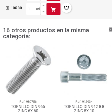
favorite_border
10X 30
shopping_cart
ud
16 otros productos en la misma
categoría:
Ref.
980756
Ref.
912934
TORNILLO DIN 965
TORNILLO DIN 912 8.8
ZINC 6X 60
ZINC 5X 10