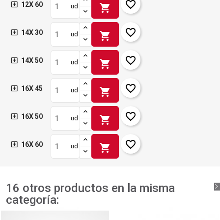
favorite_border
12X 60
shopping_cart
ud
favorite_border
14X 30
shopping_cart
ud
favorite_border
14X 50
shopping_cart
ud
favorite_border
16X 45
shopping_cart
ud
favorite_border
16X 50
shopping_cart
ud
favorite_border
16X 60
shopping_cart
ud
16 otros productos en la misma
categoría: