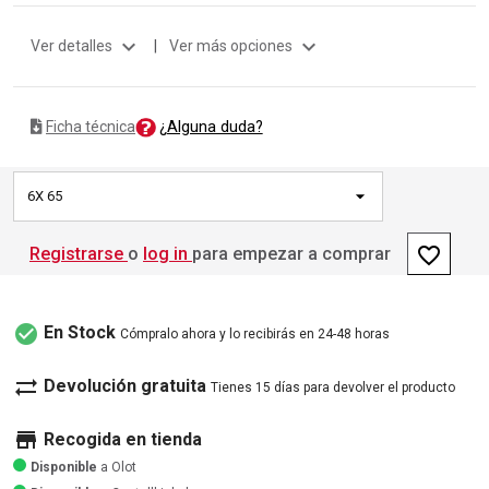
expand_more
expand_more
Ver detalles
|
Ver más opciones
¿Alguna duda?
Ficha técnica
6X 65
favorite_border
Registrarse
o
log in
para empezar a comprar
check_circle
En Stock
Cómpralo ahora y lo recibirás en 24-48 horas
sync_alt
Devolución gratuita
Tienes 15 días para devolver el producto
store
Recogida en tienda
Disponible
a Olot