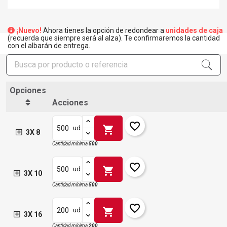
¡Nuevo!
Ahora tienes la opción de redondear a
unidades de caja
(recuerda que siempre será al alza). Te confirmaremos la cantidad
con el albarán de entrega.
Opciones
Acciones
favorite_border
shopping_cart
ud
3X 8
Cantidad mínima
500
favorite_border
shopping_cart
ud
3X 10
Cantidad mínima
500
favorite_border
shopping_cart
ud
3X 16
Cantidad mínima
200