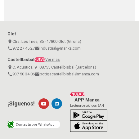
Olot
place
Ctra. Les Tries, 85 · 17800 Olot (Girona)
call
972 27 45 27
email
industrial@manxa.com
Castellbisbal
Ver más
NUEVO
place
C. Acústica, 9 · 08755 Castellbisbal (Barcelona)
call
937 50 34 06
email
botigacastellbisbal@manxa.com
¡NUEVO!
APP Manxa
¡Síguenos!
Lectura de códigos EAN
Contacta
por WhatsApp