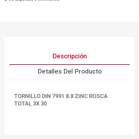
Descripción
Detalles Del Producto
TORNILLO DIN 7991 8.8 ZINC ROSCA
TOTAL 3X 30
×
Crear lista de deseos
×
Iniciar sesión
×
Añadir a la lista de deseos
Nombre de la lista de deseos
Debe iniciar sesión para guardar productos en su lista de
deseos.