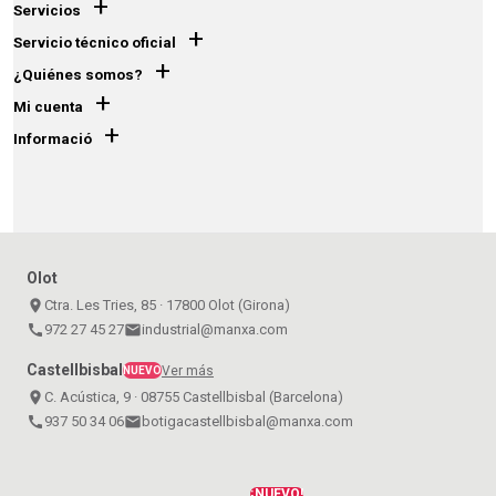
+
Servicios
+
Servicio técnico oficial
+
¿Quiénes somos?
+
Mi cuenta
+
Informació
Olot
place
Ctra. Les Tries, 85 · 17800 Olot (Girona)
call
972 27 45 27
email
industrial@manxa.com
Castellbisbal
Ver más
NUEVO
place
C. Acústica, 9 · 08755 Castellbisbal (Barcelona)
call
937 50 34 06
email
botigacastellbisbal@manxa.com
¡NUEVO!