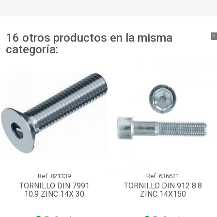
add_circle_outline
Crear nueva lista
Iniciar sesión
Cancelar
Crear lista de deseos
Cancelar
16 otros productos en la misma
categoría:
Ref.
821339
Ref.
636621
TORNILLO DIN 7991
TORNILLO DIN 912 8.8
10.9 ZINC 14X 30
ZINC 14X150