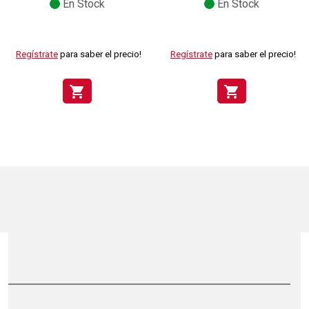
En Stock
En Stock
Regístrate
para saber el precio!
Regístrate
para saber el precio!
shopping_cart
shopping_cart