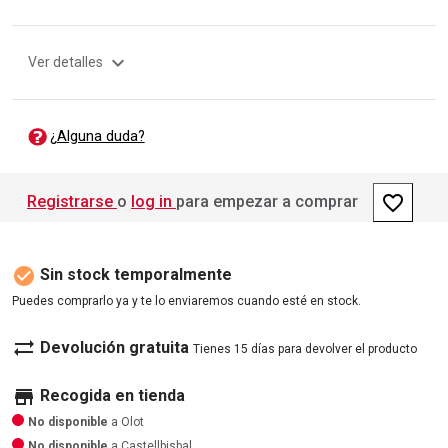
expand_more
Ver detalles
¿Alguna duda?
favorite_border
Registrarse
o
log in
para empezar a comprar
check_circle
Sin stock temporalmente
Puedes comprarlo ya y te lo enviaremos cuando esté en stock.
sync_alt
Devolución gratuita
Tienes 15 días para devolver el producto
store
Recogida en tienda
No disponible
a Olot
No disponible
a Castellbisbal