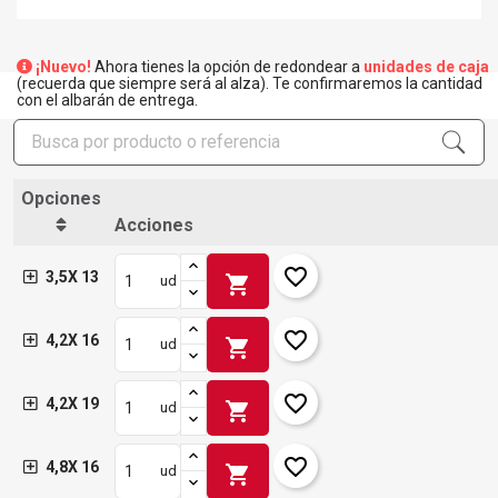
¡Nuevo!
Ahora tienes la opción de redondear a
unidades de caja
(recuerda que siempre será al alza). Te confirmaremos la cantidad
con el albarán de entrega.
Opciones
Acciones
favorite_border
3,5X 13
shopping_cart
ud
favorite_border
4,2X 16
shopping_cart
ud
favorite_border
4,2X 19
shopping_cart
ud
favorite_border
4,8X 16
shopping_cart
ud
×
Crear lista de deseos