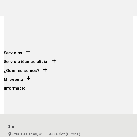
+
Servicios
+
Servicio técnico oficial
+
¿Quiénes somos?
+
Mi cuenta
+
Informació
Olot
place
Ctra. Les Tries, 85 · 17800 Olot (Girona)