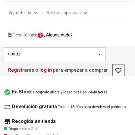
expand_more
expand_more
Ver detalles
|
Ver más opciones
¿Alguna duda?
Ficha técnica
4,8X 32
favorite_border
Registrarse
o
log in
para empezar a comprar
check_circle
En Stock
Cómpralo ahora y lo recibirás en 24-48 horas
sync_alt
Devolución gratuita
Tienes 15 días para devolver el producto
store
Recogida en tienda
Disponible
a Olot