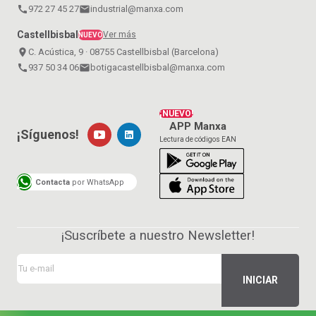
call
972 27 45 27
email
industrial@manxa.com
Castellbisbal
Ver más
NUEVO
place
C. Acústica, 9 · 08755 Castellbisbal (Barcelona)
call
937 50 34 06
email
botigacastellbisbal@manxa.com
¡NUEVO!
APP Manxa
¡Síguenos!
Lectura de códigos EAN
Contacta
por WhatsApp
¡Suscríbete a nuestro Newsletter!