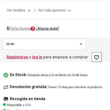
expand_more
expand_more
Ver detalles
|
Ver más opciones
¿Alguna duda?
Ficha técnica
6X 80
favorite_border
Registrarse
o
log in
para empezar a comprar
check_circle
En Stock
Cómpralo ahora y lo recibirás en 24-48 horas
sync_alt
Devolución gratuita
Tienes 15 días para devolver el producto
store
Recogida en tienda
Disponible
a Olot