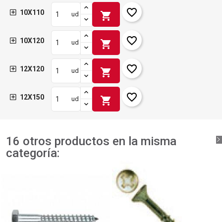
favorite_border
10X110
shopping_cart
ud
favorite_border
10X120
shopping_cart
ud
favorite_border
12X120
shopping_cart
ud
favorite_border
12X150
shopping_cart
ud
16 otros productos en la misma
categoría: