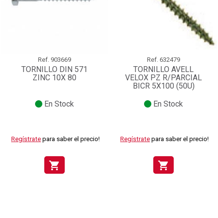
Ref.
903669
Ref.
632479
TORNILLO DIN 571
TORNILLO AVELL
ZINC 10X 80
VELOX PZ R/PARCIAL
BICR 5X100 (50U)
En Stock
En Stock
Regístrate
para saber el precio!
Regístrate
para saber el precio!
shopping_cart
shopping_cart