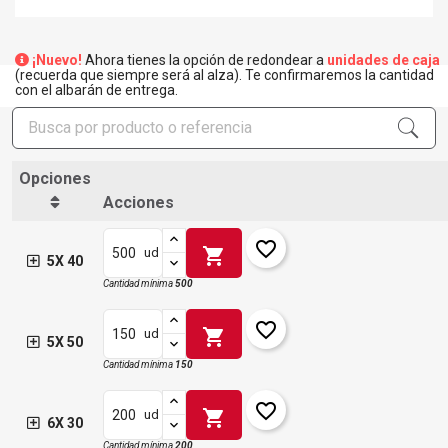
¡Nuevo!
Ahora tienes la opción de redondear a
unidades de caja
(recuerda que siempre será al alza). Te confirmaremos la cantidad
con el albarán de entrega.
Opciones
Acciones
favorite_border
shopping_cart
ud
5X 40
Cantidad mínima
500
favorite_border
shopping_cart
ud
5X 50
Cantidad mínima
150
favorite_border
shopping_cart
ud
6X 30
Cantidad mínima
200