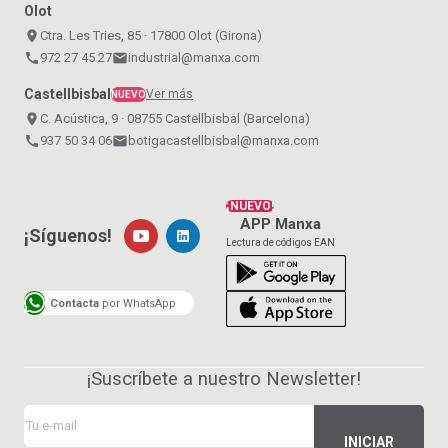
Olot
place
Ctra. Les Tries, 85 · 17800 Olot (Girona)
call
972 27 45 27
email
industrial@manxa.com
Castellbisbal
Ver más
NUEVO
place
C. Acústica, 9 · 08755 Castellbisbal (Barcelona)
call
937 50 34 06
email
botigacastellbisbal@manxa.com
¡NUEVO!
APP Manxa
¡Síguenos!
Lectura de códigos EAN
Contacta
por WhatsApp
¡Suscríbete a nuestro Newsletter!