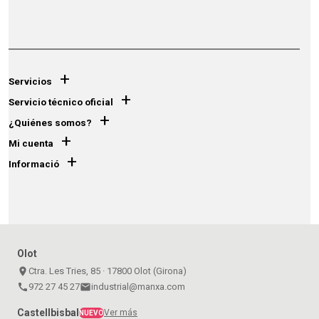
+
Servicios
+
Servicio técnico oficial
+
¿Quiénes somos?
+
Mi cuenta
+
Informació
Olot
place
Ctra. Les Tries, 85 · 17800 Olot (Girona)
call
972 27 45 27
email
industrial@manxa.com
Castellbisbal
Ver más
NUEVO