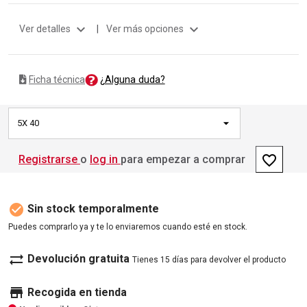
expand_more
expand_more
Ver detalles
|
Ver más opciones
¿Alguna duda?
Ficha técnica
5X 40
favorite_border
Registrarse
o
log in
para empezar a comprar
check_circle
Sin stock temporalmente
Puedes comprarlo ya y te lo enviaremos cuando esté en stock.
sync_alt
Devolución gratuita
Tienes 15 días para devolver el producto
store
Recogida en tienda