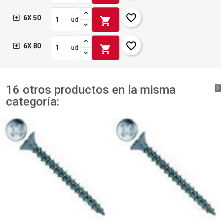
favorite_border
6X 50
shopping_cart
ud
favorite_border
6X 80
shopping_cart
ud
16 otros productos en la misma
categoría: