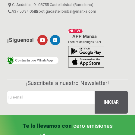
place
C. Acústica, 9 · 08755 Castellbisbal (Barcelona)
call
937 50 34 06
email
botigacastellbisbal@manxa.com
¡NUEVO!
APP Manxa
¡Síguenos!
Lectura de códigos EAN
Contacta
por WhatsApp
¡Suscríbete a nuestro Newsletter!
Te lo llevamos con
cero emisiones