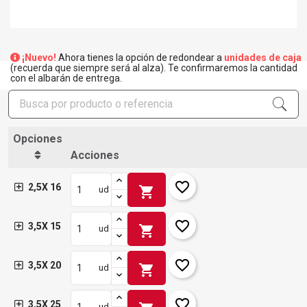
¡Nuevo!
Ahora tienes la opción de redondear a
unidades de caja
(recuerda que siempre será al alza). Te confirmaremos la cantidad
con el albarán de entrega.
Opciones
Acciones
favorite_border
2,5X 16
shopping_cart
ud
favorite_border
3,5X 15
shopping_cart
ud
favorite_border
3,5X 20
shopping_cart
ud
favorite_border
3,5X 25
ud