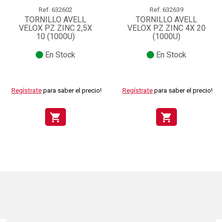
Ref.
632602
Ref.
632639
TORNILLO AVELL
TORNILLO AVELL
VELOX PZ ZINC 2,5X
VELOX PZ ZINC 4X 20
10 (1000U)
(1000U)
En Stock
En Stock
Regístrate
para saber el precio!
Regístrate
para saber el precio!
shopping_cart
shopping_cart