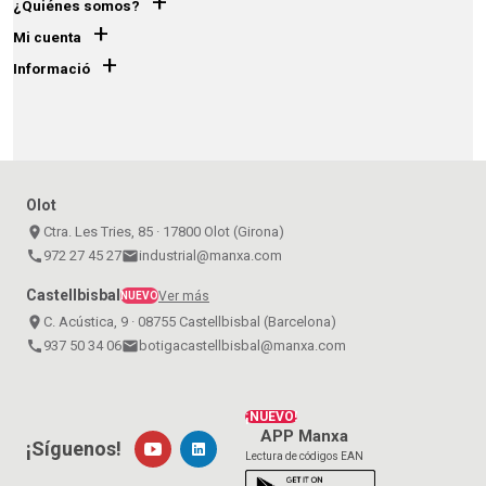
+
¿Quiénes somos?
+
Mi cuenta
+
Informació
Olot
place
Ctra. Les Tries, 85 · 17800 Olot (Girona)
call
972 27 45 27
email
industrial@manxa.com
Castellbisbal
Ver más
NUEVO
place
C. Acústica, 9 · 08755 Castellbisbal (Barcelona)
call
937 50 34 06
email
botigacastellbisbal@manxa.com
¡NUEVO!
APP Manxa
¡Síguenos!
Lectura de códigos EAN