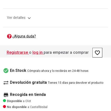
expand_more
Ver detalles
¿Alguna duda?
favorite_border
Registrarse
o
log in
para empezar a comprar
check_circle
En Stock
Cómpralo ahora y lo recibirás en 24-48 horas
sync_alt
Devolución gratuita
Tienes 15 días para devolver el producto
store
Recogida en tienda
Disponible
a Olot
No disponible
a Castellbisbal