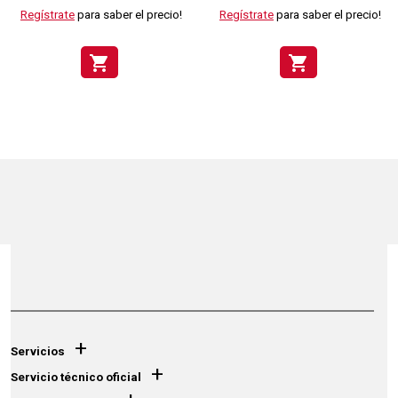
Regístrate
para saber el precio!
Regístrate
para saber el precio!
shopping_cart
shopping_cart
+
Servicios
+
Servicio técnico oficial