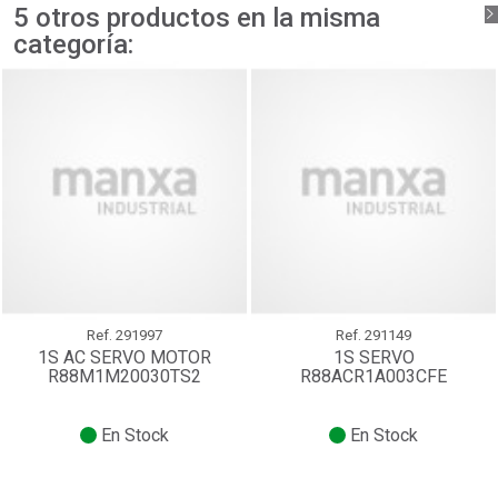
5 otros productos en la misma
Iniciar sesión
Cancelar
categoría:
Crear lista de deseos
Cancelar
Ref.
291997
Ref.
291149
1S AC SERVO MOTOR
1S SERVO
R88M1M20030TS2
R88ACR1A003CFE
En Stock
En Stock