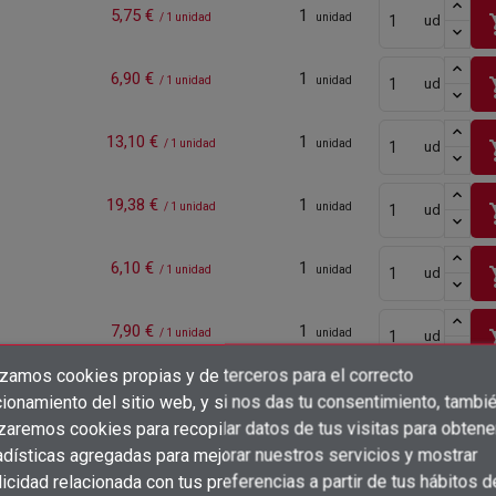
5,75 €
1
sho
/ 1 unidad
unidad
ud
6,90 €
1
sho
/ 1 unidad
unidad
ud
13,10 €
1
sho
/ 1 unidad
unidad
ud
19,38 €
1
sho
/ 1 unidad
unidad
ud
6,10 €
1
sho
/ 1 unidad
unidad
ud
7,90 €
1
sho
/ 1 unidad
unidad
ud
izamos cookies propias y de terceros para el correcto
×
Crear lista de deseos
1
Inicia sesión para ver precios
sho
unidad
ud
ionamiento del sitio web, y si nos das tu consentimiento, tambi
×
Iniciar sesión
izaremos cookies para recopilar datos de tus visitas para obtene
adísticas agregadas para mejorar nuestros servicios y mostrar
1
×
Inicia sesión para ver precios
sho
unidad
ud
Añadir a la lista de deseos
Nombre de la lista de deseos
icidad relacionada con tus preferencias a partir de tus hábitos d
Debe iniciar sesión para guardar productos en su lista de deseos.