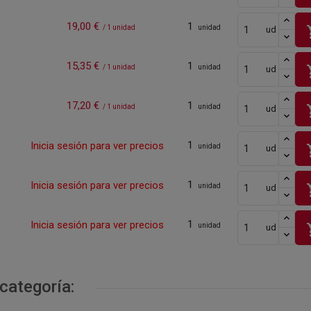
19,00 €
1
sho
/ 1 unidad
unidad
ud
15,35 €
1
sho
/ 1 unidad
unidad
ud
17,20 €
1
sho
/ 1 unidad
unidad
ud
1
Inicia sesión para ver precios
sho
unidad
ud
1
Inicia sesión para ver precios
sho
unidad
ud
1
Inicia sesión para ver precios
sho
unidad
ud
categoría: