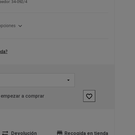
eedor: 34-092/4
expand_more
opciones
uda?
favorite_border
 empezar a comprar
sync_alt
store
Devolución
Recogida en tienda