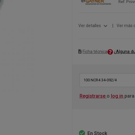
Ref. Prov
expand_more
Ver detalles
|
Ver más 
¿Alguna d
Ficha técnica
100 NCR4 34-092/4
Registrarse
o
log in
para
check_circle
En Stock