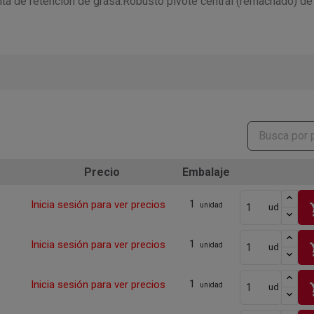
unta de retención de grasa.Robusto pivote central (remachado
Precio
Embalaje
1
Inicia sesión para ver precios
sho
unidad
ud
1
Inicia sesión para ver precios
sho
unidad
ud
1
Inicia sesión para ver precios
sho
unidad
ud