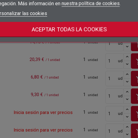
egación. Más información en
nuestra política de cookies
.
5,95 €
1
sho
add_circle_outline
/ 1 unidad
unidad
ud
Crear nueva lista
Iniciar sesión
rsonalizar las cookies
Cancelar
Crear lista de deseos
Cancelar
8,90 €
1
sho
/ 1 unidad
unidad
ud
ACEPTAR TODAS LA COOKIES
14,15 €
1
sho
/ 1 unidad
unidad
ud
20,39 €
1
sho
/ 1 unidad
unidad
ud
6,80 €
1
sho
/ 1 unidad
unidad
ud
9,30 €
1
sho
/ 1 unidad
unidad
ud
1
Inicia sesión para ver precios
sho
unidad
ud
1
Inicia sesión para ver precios
sho
unidad
ud