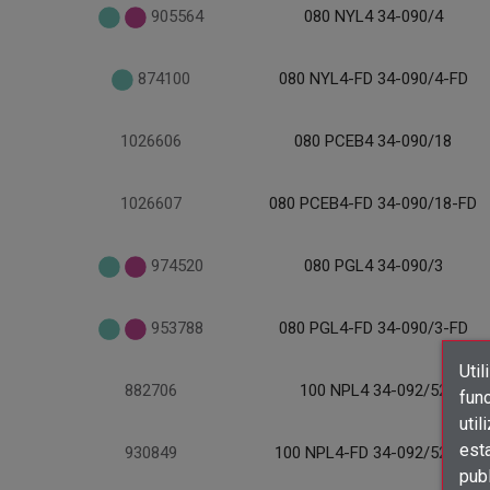
905564
080 NYL4 34-090/4
874100
080 NYL4-FD 34-090/4-FD
1026606
080 PCEB4 34-090/18
1026607
080 PCEB4-FD 34-090/18-FD
974520
080 PGL4 34-090/3
953788
080 PGL4-FD 34-090/3-FD
Util
882706
100 NPL4 34-092/52
func
util
est
930849
100 NPL4-FD 34-092/52-FD
publ