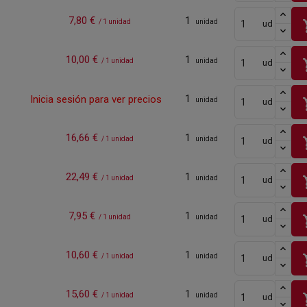
7,80 €
1
sho
/ 1 unidad
unidad
ud
10,00 €
1
sho
/ 1 unidad
unidad
ud
1
Inicia sesión para ver precios
sho
unidad
ud
16,66 €
1
sho
/ 1 unidad
unidad
ud
22,49 €
1
sho
/ 1 unidad
unidad
ud
7,95 €
1
sho
/ 1 unidad
unidad
ud
10,60 €
1
sho
/ 1 unidad
unidad
ud
15,60 €
1
sho
/ 1 unidad
unidad
ud