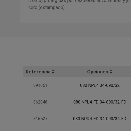
cromo) protegidas por cazoletas envolventes y j
cero (estampado).
Referencia
Opciones
891051
080 NPL4 34-090/32
862046
080 NPL4-FD 34-090/32-FD
816527
080 NPR4-FD 34-090/34-FD