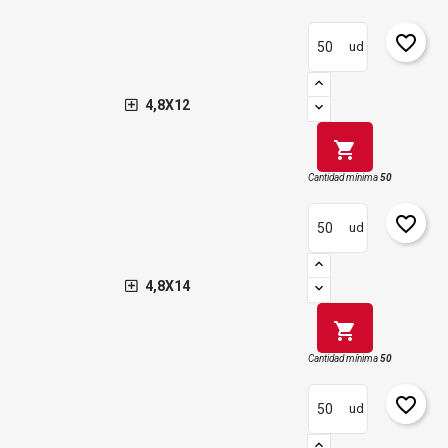
favorite_border
ud
4,8X12
shopping_cart
Cantidad mínima
50
favorite_border
ud
4,8X14
shopping_cart
Cantidad mínima
50
favorite_border
ud