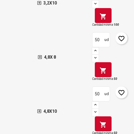
3,2X10
shopping_cart
Cantidad mínima
100
favorite_border
ud
4,8X 8
shopping_cart
Cantidad mínima
50
favorite_border
ud
4,8X10
shopping_cart
Cantidad mínima
50