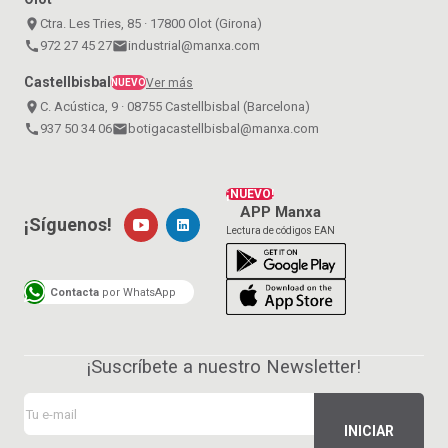
place
Ctra. Les Tries, 85 · 17800 Olot (Girona)
call
972 27 45 27
email
industrial@manxa.com
Castellbisbal
Ver más
NUEVO
place
C. Acústica, 9 · 08755 Castellbisbal (Barcelona)
call
937 50 34 06
email
botigacastellbisbal@manxa.com
¡NUEVO!
APP Manxa
¡Síguenos!
Lectura de códigos EAN
Contacta
por WhatsApp
¡Suscríbete a nuestro Newsletter!