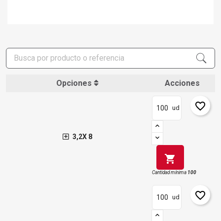
Opciones
Acciones
favorite_border
ud
3,2X 8
shopping_cart
Cantidad mínima
100
favorite_border
ud