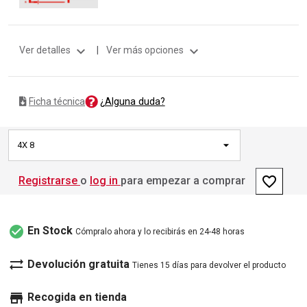
expand_more
expand_more
Ver detalles
|
Ver más opciones
¿Alguna duda?
Ficha técnica
4X 8
favorite_border
Registrarse
o
log in
para empezar a comprar
check_circle
En Stock
Cómpralo ahora y lo recibirás en 24-48 horas
sync_alt
Devolución gratuita
Tienes 15 días para devolver el producto
store
Recogida en tienda