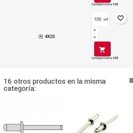
Cantidad mínima
100
favorite_border
ud
4X20
shopping_cart
Cantidad mínima
100
16 otros productos en la misma
categoría: