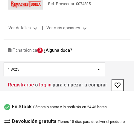
Ref. Proveedor: 0074825
expand_more
expand_more
Ver detalles
|
Ver más opciones
¿Alguna duda?
Ficha técnica
4,8X25
favorite_border
Registrarse
o
log in
para empezar a comprar
check_circle
En Stock
Cómpralo ahora y lo recibirás en 24-48 horas
sync_alt
Devolución gratuita
Tienes 15 días para devolver el producto