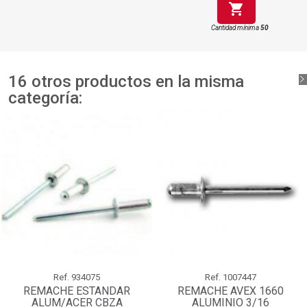
shopping_cart
Cantidad mínima
50
16 otros productos en la misma
categoría:
Ref.
934075
Ref.
1007447
REMACHE ESTANDAR
REMACHE AVEX 1660
ALUM/ACER CBZA
ALUMINIO 3/16