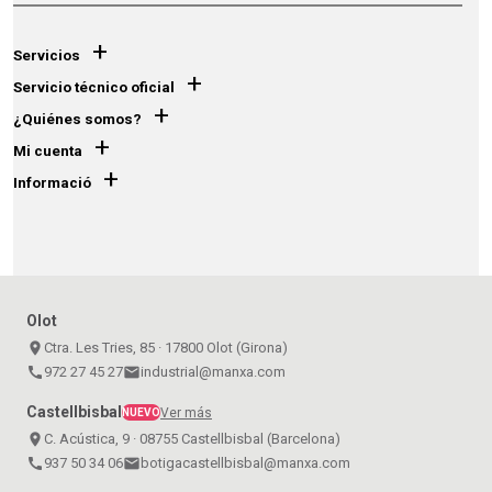
+
Servicios
+
Servicio técnico oficial
+
¿Quiénes somos?
+
Mi cuenta
+
Informació
Olot
place
Ctra. Les Tries, 85 · 17800 Olot (Girona)
call
972 27 45 27
email
industrial@manxa.com
Castellbisbal
Ver más
NUEVO
place
C. Acústica, 9 · 08755 Castellbisbal (Barcelona)
call
937 50 34 06
email
botigacastellbisbal@manxa.com