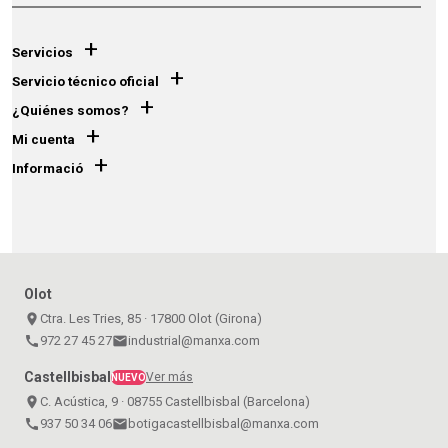
+
Servicios
+
Servicio técnico oficial
+
¿Quiénes somos?
+
Mi cuenta
+
Informació
Olot
place
Ctra. Les Tries, 85 · 17800 Olot (Girona)
call
972 27 45 27
email
industrial@manxa.com
Castellbisbal
Ver más
NUEVO
place
C. Acústica, 9 · 08755 Castellbisbal (Barcelona)
call
937 50 34 06
email
botigacastellbisbal@manxa.com