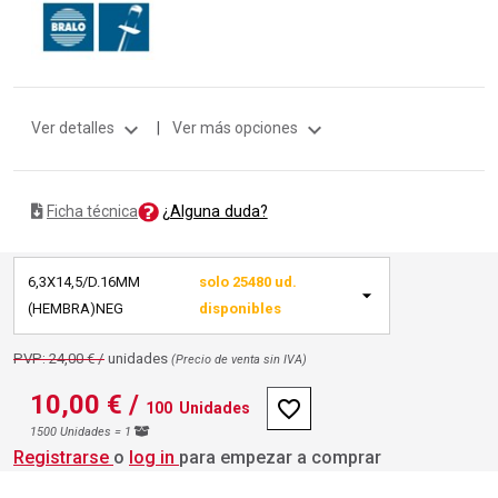
expand_more
expand_more
Ver detalles
|
Ver más opciones
¿Alguna duda?
Ficha técnica
6,3X14,5/D.16MM
solo 25480 ud.
(HEMBRA)NEG
disponibles
PVP: 24,00 € /
unidades
(Precio de venta sin IVA)
10,00 €
/
favorite_border
100
Unidades
1500 Unidades = 1
Registrarse
o
log in
para empezar a comprar