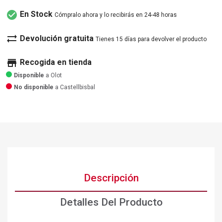
check_circle
En Stock
Cómpralo ahora y lo recibirás en 24-48 horas
sync_alt
Devolución gratuita
Tienes 15 días para devolver el producto
store
Recogida en tienda
Disponible
a Olot
No disponible
a Castellbisbal
Descripción
Detalles Del Producto