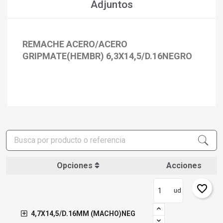
Adjuntos
REMACHE ACERO/ACERO
GRIPMATE(HEMBR) 6,3X14,5/D.16NEGRO
×
Crear lista de deseos
×
Iniciar sesión
×
Añadir a la lista de deseos
Nombre de la lista de deseos
Debe iniciar sesión para guardar productos en su lista de
deseos.
add_circle_outline
Crear nueva lista
Iniciar sesión
Cancelar
Crear lista de deseos
Cancelar
Opciones
Acciones
favorite_border
ud
4,7X14,5/D.16MM (MACHO)NEG