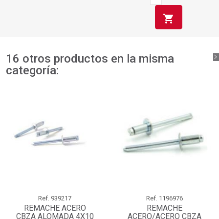
shopping_cart
16 otros productos en la misma
categoría:
Ref.
939217
Ref.
1196976
REMACHE ACERO
REMACHE
CBZA ALOMADA 4X10
ACERO/ACERO CBZA