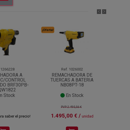
¡Oferta!
¡Oferta!
1266228
Ref.
1026002
HADORA A
REMACHADORA DE
RE
 C/CONTROL
TUERCAS A BATERIA
BATER
DO BRF30PB-
NB08PT-18
QW1822
n Stock
En Stock
PVP:2.495,56 €
1.495,00 € /
2.75
ra saber el precio!
unidad