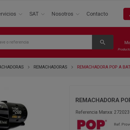
p
rvicios
SAT
Nosotros
Contacto
search
Mi
Product
ACHADORAS
REMACHADORAS
REMACHADORA POP A BAT
REMACHADORA POP
Referencia Manxa:
272023
Ref. Pro