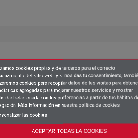
ripción
Detalles Del Producto
Adju
izamos cookies propias y de terceros para el correcto
×
Crear lista de deseos
ionamiento del sitio web, y si nos das tu consentimiento, tambi
×
Iniciar sesión
izaremos cookies para recopilar datos de tus visitas para obtene
QW183
adísticas agregadas para mejorar nuestros servicios y mostrar
×
Añadir a la lista de deseos
Nombre de la lista de deseos
icidad relacionada con tus preferencias a partir de tus hábitos d
Debe iniciar sesión para guardar productos en su lista de deseos.
egación. Más información en
nuestra política de cookies
.
add_circle_outline
Crear nueva lista
Iniciar sesión
rsonalizar las cookies
Cancelar
Crear lista de deseos
Cancelar
ACEPTAR TODAS LA COOKIES