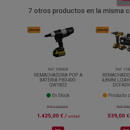
7 otros productos en la misma c
¡Oferta!
¡Oferta!
Ref.
299428
Ref.
118
REMACHADORA POP A
REMACHADO
BATERIA PB3400-
4,8MM LI2A
QW1822
DCF403
En Stock
Producto d
PVP:2.226,00 €
PVP:728,
1.425,00 € /
539,00 €
unidad