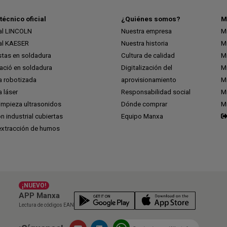
técnico oficial
¿Quiénes somos?
M
ial LINCOLN
Nuestra empresa
M
ial KAESER
Nuestra historia
M
stas en soldadura
Cultura de calidad
M
ció en soldadura
Digitalización del
M
a robotizada
aprovisionamiento
Mi
 láser
Responsabilidad social
Mi
impieza ultrasonidos
Dónde comprar
M
ón industrial cubiertas
Equipo Manxa
extracción de humos
¡NUEVO!
APP Manxa
Lectura de códigos EAN