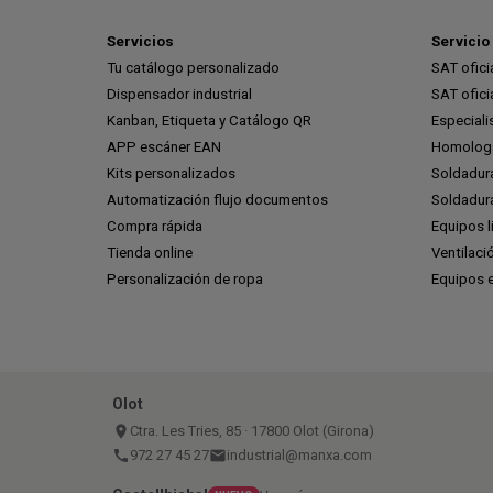
Servicios
Servicio 
Tu catálogo personalizado
SAT ofic
Dispensador industrial
SAT ofic
Kanban, Etiqueta y Catálogo QR
Especiali
APP escáner EAN
Homologa
Kits personalizados
Soldadur
Automatización flujo documentos
Soldadura
Compra rápida
Equipos l
Tienda online
Ventilaci
Personalización de ropa
Equipos 
Olot
place
Ctra. Les Tries, 85 · 17800 Olot (Girona)
call
972 27 45 27
email
industrial@manxa.com