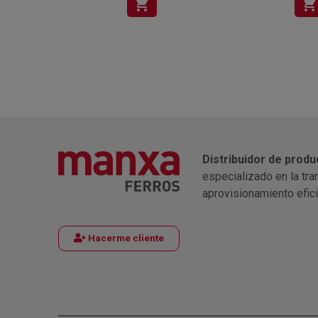
shopping_cart
shopping_cart
Distribuidor de produ
especializado en la tra
aprovisionamiento efic
Hacerme cliente