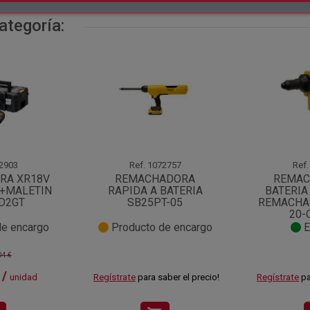
ategoría:
2903
Ref.
1072757
Ref.
RA XR18V
REMACHADORA
REMAC
H+MALETIN
RAPIDA A BATERIA
BATERIA
D2GT
SB25PT-05
REMACHA
20-
e encargo
Producto de encargo
E
04 €
 /
unidad
Regístrate
para saber el precio!
Regístrate
pa