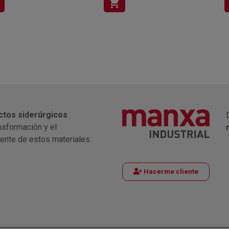
shopping_cart
ctos siderúrgicos
nsformación y el
iente de estos materiales.
Hacerme cliente