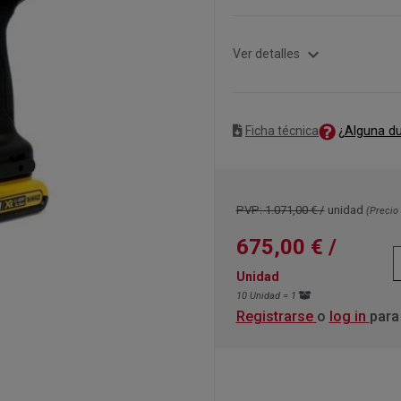
expand_more
Ver detalles
¿Alguna d
Ficha técnica
PVP: 1.071,00 € /
unidad
(Precio 
675,00 €
/
Unidad
10 Unidad = 1
Registrarse
o
log in
para