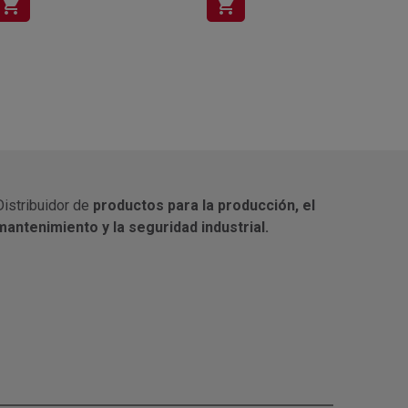
shopping_cart
shopping_cart
Distribuidor de
productos para la producción, el
mantenimiento y la seguridad industrial.