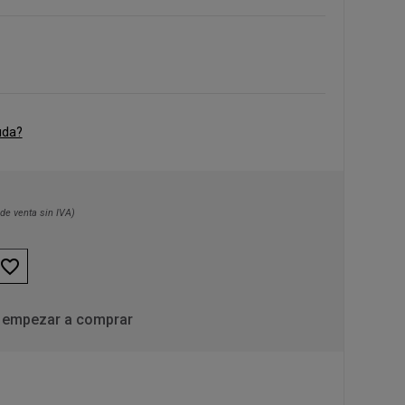
uda?
de venta sin IVA)
favorite_border
 empezar a comprar