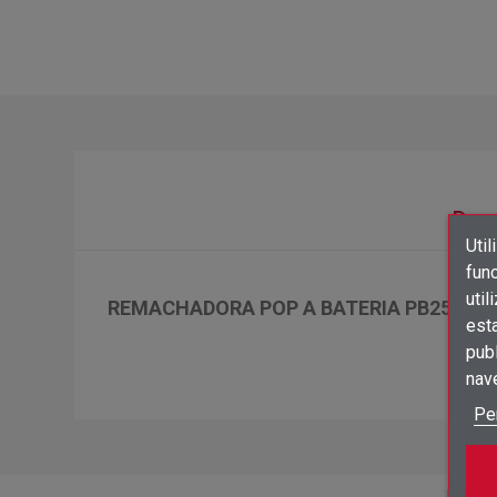
Desc
Util
func
util
REMACHADORA POP A BATERIA PB2500-
est
publ
nav
Pe