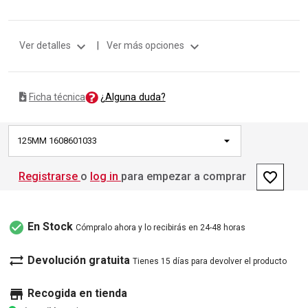
expand_more
expand_more
Ver detalles
|
Ver más opciones
¿Alguna duda?
Ficha técnica
125MM 1608601033
favorite_border
Registrarse
o
log in
para empezar a comprar
check_circle
En Stock
Cómpralo ahora y lo recibirás en 24-48 horas
sync_alt
Devolución gratuita
Tienes 15 días para devolver el producto
store
Recogida en tienda