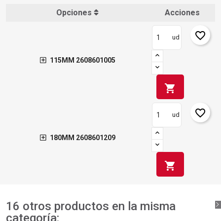
Crear lista de deseos
Cancelar
Opciones
Acciones
favorite_border
ud
115MM 2608601005
shopping_cart
favorite_border
ud
180MM 2608601209
shopping_cart
16 otros productos en la misma
categoría: