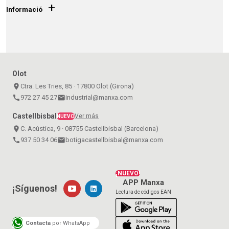
+
Informació
Olot
place
Ctra. Les Tries, 85 · 17800 Olot (Girona)
call
972 27 45 27
email
industrial@manxa.com
Castellbisbal
Ver más
NUEVO
place
C. Acústica, 9 · 08755 Castellbisbal (Barcelona)
call
937 50 34 06
email
botigacastellbisbal@manxa.com
¡NUEVO!
APP Manxa
¡Síguenos!
Lectura de códigos EAN
Contacta
por WhatsApp