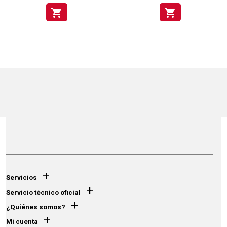
shopping_cart
shopping_cart
+
Servicios
+
Servicio técnico oficial
+
¿Quiénes somos?
+
Mi cuenta