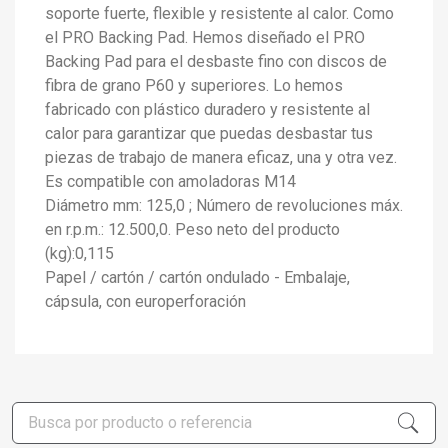
soporte fuerte, flexible y resistente al calor. Como
el PRO Backing Pad. Hemos diseñado el PRO
Backing Pad para el desbaste fino con discos de
fibra de grano P60 y superiores. Lo hemos
fabricado con plástico duradero y resistente al
calor para garantizar que puedas desbastar tus
piezas de trabajo de manera eficaz, una y otra vez.
Es compatible con amoladoras M14
Diámetro mm: 125,0 ; Número de revoluciones máx.
en r.p.m.: 12.500,0. Peso neto del producto
(kg):0,115
Papel / cartón / cartón ondulado - Embalaje,
×
cápsula, con europerforación
Crear lista de deseos
×
Iniciar sesión
×
Añadir a la lista de deseos
Nombre de la lista de deseos
Debe iniciar sesión para guardar productos en su lista de
deseos.
add_circle_outline
Crear nueva lista
Iniciar sesión
Cancelar