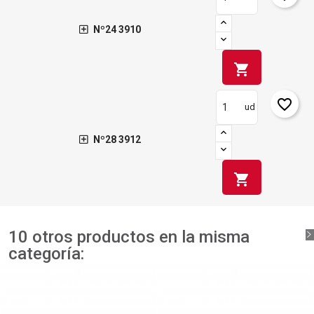
Nº24 3910
shopping_cart
favorite_border
ud
Nº28 3912
shopping_cart
10 otros productos en la misma
categoría: