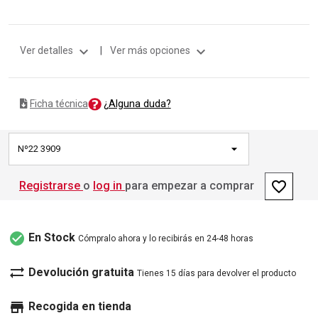
expand_more
expand_more
Ver detalles
|
Ver más opciones
¿Alguna duda?
Ficha técnica
Nº22 3909
favorite_border
Registrarse
o
log in
para empezar a comprar
check_circle
En Stock
Cómpralo ahora y lo recibirás en 24-48 horas
sync_alt
Devolución gratuita
Tienes 15 días para devolver el producto
store
Recogida en tienda