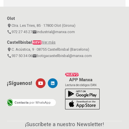
Olot
place
Ctra. Les Tries, 85 · 17800 Olot (Girona)
call
972 27 45 27
email
industrial@manxa.com
Castellbisbal
Ver más
NUEVO
place
C. Acústica, 9 · 08755 Castellbisbal (Barcelona)
call
937 50 34 06
email
botigacastellbisbal@manxa.com
¡NUEVO!
APP Manxa
¡Síguenos!
Lectura de códigos EAN
Contacta
por WhatsApp
¡Suscríbete a nuestro Newsletter!