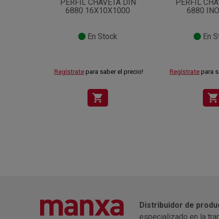
PERFIL CHAVETA DIN
PERFIL CHA
6880 16X10X1000
6880 IN
En Stock
En S
Regístrate
para saber el precio!
Regístrate
para s
shopping_cart
shopping_cart
Distribuidor de produ
especializado en la tra