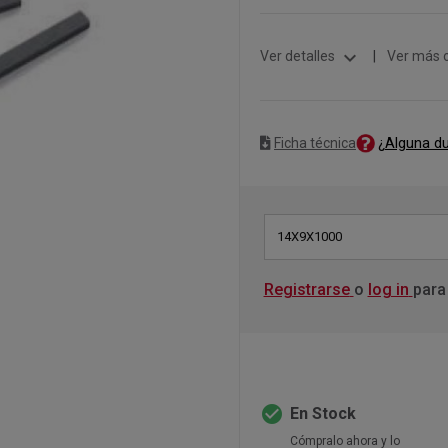
expand_more
Ver detalles
|
Ver más 
¿Alguna d
Ficha técnica
14X9X1000
Registrarse
o
log in
para
check_circle
En Stock
Cómpralo ahora y lo