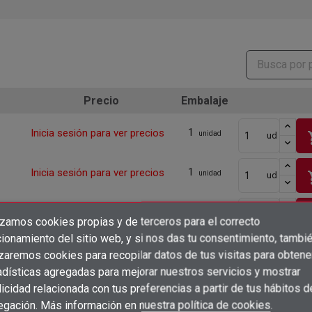
Precio
Embalaje
1
Inicia sesión para ver precios
sho
unidad
ud
1
Inicia sesión para ver precios
sho
unidad
ud
1
Inicia sesión para ver precios
sho
unidad
ud
izamos cookies propias y de terceros para el correcto
×
Crear lista de deseos
ionamiento del sitio web, y si nos das tu consentimiento, tambi
×
Iniciar sesión
1
Inicia sesión para ver precios
izaremos cookies para recopilar datos de tus visitas para obtene
sho
unidad
ud
adísticas agregadas para mejorar nuestros servicios y mostrar
×
Añadir a la lista de deseos
Nombre de la lista de deseos
icidad relacionada con tus preferencias a partir de tus hábitos d
Debe iniciar sesión para guardar productos en su lista de deseos.
1
Inicia sesión para ver precios
sho
unidad
ud
egación. Más información en
nuestra política de cookies
.