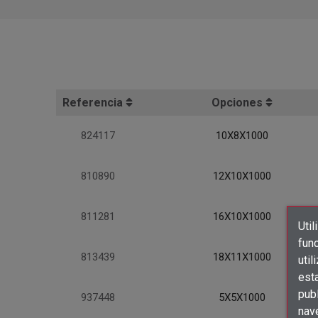
Referencia
Opciones
824117
10X8X1000
810890
12X10X1000
811281
16X10X1000
Util
func
813439
18X11X1000
util
est
publ
937448
5X5X1000
nav