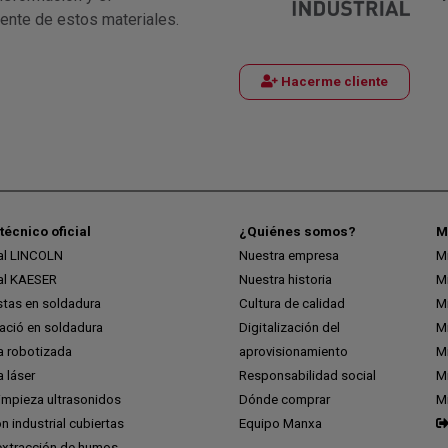
iente de estos materiales.
Hacerme cliente
técnico oficial
¿Quiénes somos?
M
ial LINCOLN
Nuestra empresa
M
ial KAESER
Nuestra historia
M
stas en soldadura
Cultura de calidad
M
ció en soldadura
Digitalización del
M
a robotizada
aprovisionamiento
Mi
 láser
Responsabilidad social
Mi
impieza ultrasonidos
Dónde comprar
M
ón industrial cubiertas
Equipo Manxa
extracción de humos