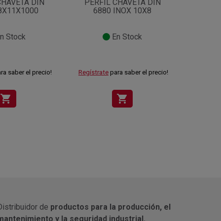
CHAVETA DIN
PERFIL CHAVETA DIN
PERF
8X11X1000
6880 INOX 10X8
68
n Stock
En Stock
ra saber el precio!
Regístrate
para saber el precio!
Regístra
shopping_cart
shopping_cart
Distribuidor de
productos para la producción, el
mantenimiento y la seguridad industrial.