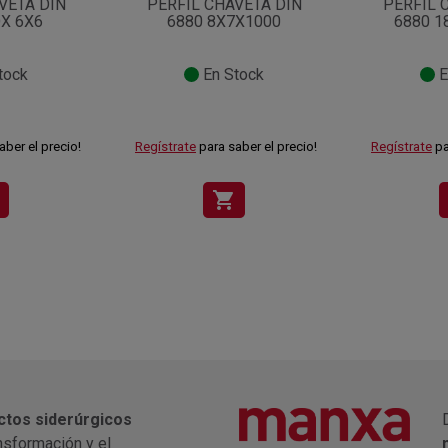
VETA DIN
PERFIL CHAVETA DIN
PERFIL 
OX 6X6
6880 8X7X1000
6880 1
tock
En Stock
E
aber el precio!
Regístrate
para saber el precio!
Regístrate
pa
shopping_cart
ctos siderúrgicos
nsformación y el