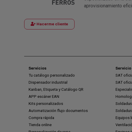
aprovisionamiento efic
Hacerme cliente
Servicios
Servicio 
Tu catálogo personalizado
SAT ofic
Dispensador industrial
SAT ofic
Kanban, Etiqueta y Catálogo QR
Especiali
APP escáner EAN
Homologa
Kits personalizados
Soldadur
Automatización flujo documentos
Soldadura
Compra rápida
Equipos l
Tienda online
Ventilaci
Personalización de ropa
Equipos 