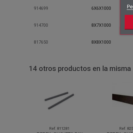
Pe
914699
6X6X1000
914700
8X7X1000
817650
8X8X1000
14 otros productos en la misma 
Ref.
811281
Ref.
825