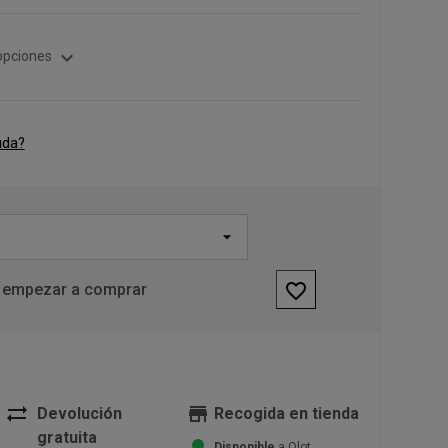
expand_more
opciones
uda?
favorite_border
 empezar a comprar
sync_alt
store
Devolución
Recogida en tienda
gratuita
Disponible
a Olot