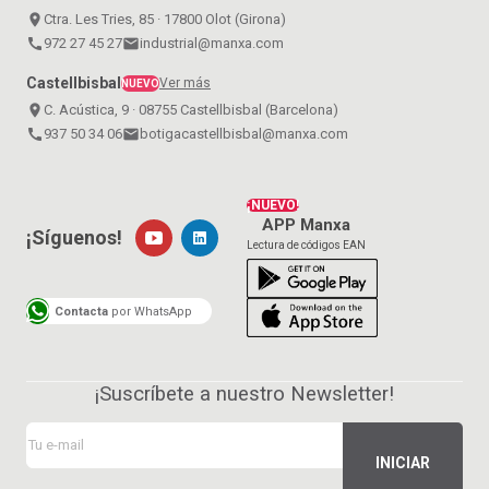
place
Ctra. Les Tries, 85 · 17800 Olot (Girona)
call
972 27 45 27
email
industrial@manxa.com
Castellbisbal
Ver más
NUEVO
place
C. Acústica, 9 · 08755 Castellbisbal (Barcelona)
call
937 50 34 06
email
botigacastellbisbal@manxa.com
¡NUEVO!
APP Manxa
¡Síguenos!
Lectura de códigos EAN
Contacta
por WhatsApp
¡Suscríbete a nuestro Newsletter!