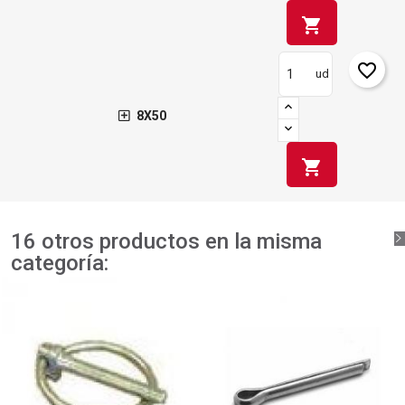
shopping_cart
favorite_border
ud
8X50
shopping_cart
16 otros productos en la misma
categoría: