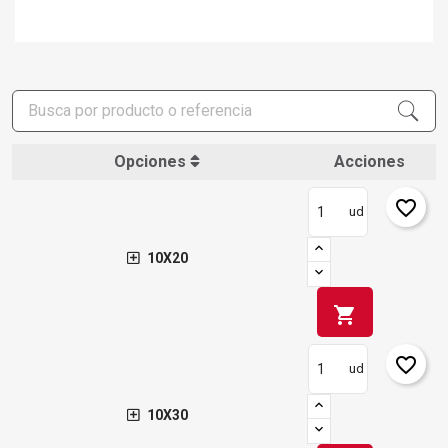
Opciones
Acciones
favorite_border
ud
10X20
shopping_cart
favorite_border
ud
10X30