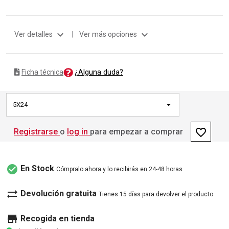
expand_more
expand_more
Ver detalles
|
Ver más opciones
¿Alguna duda?
Ficha técnica
5X24
favorite_border
Registrarse
o
log in
para empezar a comprar
check_circle
En Stock
Cómpralo ahora y lo recibirás en 24-48 horas
sync_alt
Devolución gratuita
Tienes 15 días para devolver el producto
store
Recogida en tienda