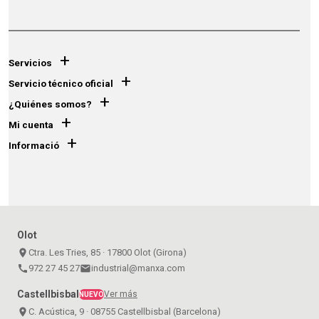
+
Servicios
+
Servicio técnico oficial
+
¿Quiénes somos?
+
Mi cuenta
+
Informació
Olot
place
Ctra. Les Tries, 85 · 17800 Olot (Girona)
call
972 27 45 27
email
industrial@manxa.com
Castellbisbal
Ver más
NUEVO
place
C. Acústica, 9 · 08755 Castellbisbal (Barcelona)