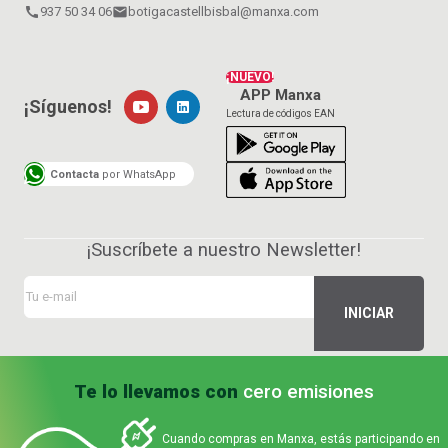
call
937 50 34 06
email
botigacastellbisbal@manxa.com
¡NUEVO!
APP Manxa
¡Síguenos!
Lectura de códigos EAN
Contacta
por WhatsApp
¡Suscríbete a nuestro Newsletter!
Te lo llevamos con
cero emisiones
Cuando compras en Manxa, estás participando en