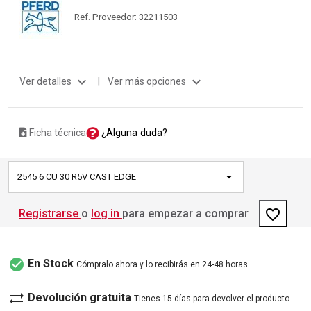
Ref. Proveedor: 32211503
expand_more
expand_more
Ver detalles
|
Ver más opciones
¿Alguna duda?
Ficha técnica
2545 6 CU 30 R5V CAST EDGE
favorite_border
Registrarse
o
log in
para empezar a comprar
check_circle
En Stock
Cómpralo ahora y lo recibirás en 24-48 horas
sync_alt
Devolución gratuita
Tienes 15 días para devolver el producto