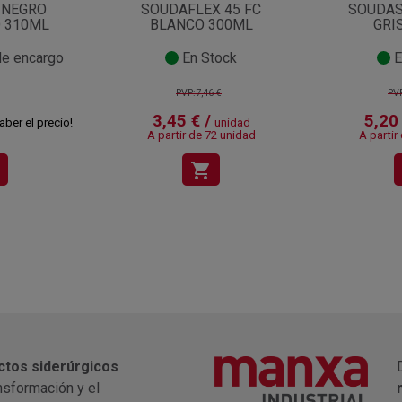
 NEGRO
SOUDAFLEX 45 FC
SOUDAS
 310ML
BLANCO 300ML
GRI
e encargo
En Stock
E
PVP:7,46 €
PVP
3,45 € /
5,20 
aber el precio!
unidad
A partir de 72 unidad
A partir
shopping_cart
ctos siderúrgicos
nsformación y el