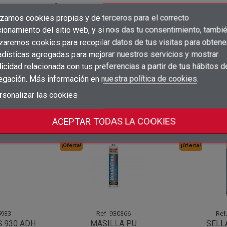
ía de las superficies
izamos cookies propias y de terceros para el correcto
×
Crear lista de deseos
ionamiento del sitio web, y si nos das tu consentimiento, tambi
pos de superficies, incluidas las superficies irregulares y húme
×
Iniciar sesión
izaremos cookies para recopilar datos de tus visitas para obtene
adísticas agregadas para mejorar nuestros servicios y mostrar
×
Añadir a la lista de deseos
Nombre de la lista de deseos
icidad relacionada con tus preferencias a partir de tus hábitos d
Debe iniciar sesión para guardar productos en su lista de deseos.
egación. Más información en
nuestra política de cookies
.
add_circle_outline
Crear nueva lista
Iniciar sesión
rsonalizar las cookies
Cancelar
Crear lista de deseos
Cancelar
categoría:
ACEPTAR TODAS LA COOKIES
¡Oferta!
¡Oferta!
933
Ref.
930366
Ref
 930 ADH
MASILLA PU
SELL