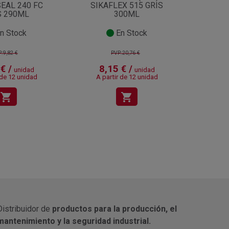
EAL 240 FC
SIKAFLEX 515 GRIS
SOUDA
S 290ML
300ML
n Stock
En Stock
:9,82 €
PVP:20,76 €
€ /
8,15 € /
5,
unidad
unidad
 de 12 unidad
A partir de 12 unidad
shopping_cart
shopping_cart
Distribuidor de
productos para la producción, el
mantenimiento y la seguridad industrial.