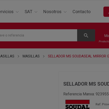
p
rvicios
SAT
Nosotros
Contacto
search
Mi
Product
ASILLAS
MASILLAS
SELLADOR MS SOUDASEAL MIRROR G
SELLADOR MS SOUD
Referencia Manxa:
923955
Ref. Pro