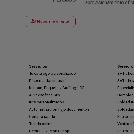
aprovisionamiento efic
Hacerme cliente
Servicios
Servicio 
Tu catálogo personalizado
SAT ofic
Dispensador industrial
SAT ofic
Kanban, Etiqueta y Catálogo QR
Especiali
APP escáner EAN
Homologa
Kits personalizados
Soldadur
Automatización flujo documentos
Soldadura
Compra rápida
Equipos l
Tienda online
Ventilaci
Personalización de ropa
Equipos 