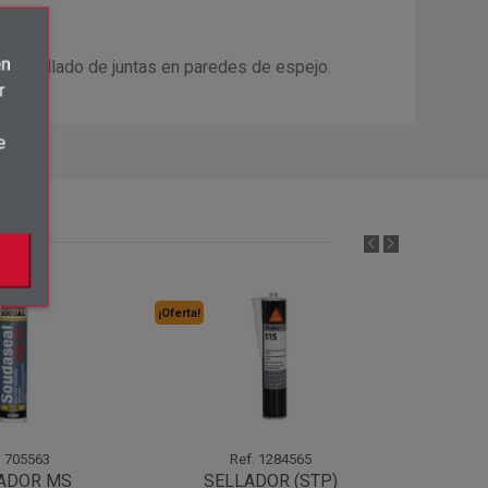
én
das. Sellado de juntas en paredes de espejo.
r
e
¡Oferta!
¡Oferta!
.
705563
Ref.
1284565
ADOR MS
SELLADOR (STP)
M