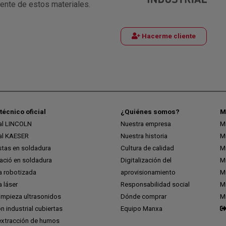
iente de estos materiales.
Hacerme cliente
técnico oficial
¿Quiénes somos?
M
ial LINCOLN
Nuestra empresa
M
ial KAESER
Nuestra historia
M
stas en soldadura
Cultura de calidad
M
ció en soldadura
Digitalización del
M
a robotizada
aprovisionamiento
Mi
 láser
Responsabilidad social
Mi
impieza ultrasonidos
Dónde comprar
M
ón industrial cubiertas
Equipo Manxa
extracción de humos