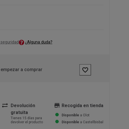
¿Alguna duda?
 seguridad
favorite_border
 empezar a comprar
sync_alt
store
Devolución
Recogida en tienda
gratuita
Disponible
a Olot
Tienes 15 días para
devolver el producto
Disponible
a Castellbisbal