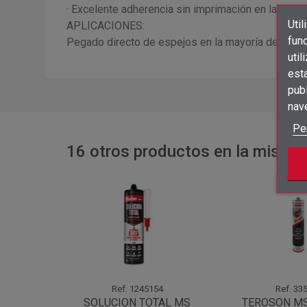
· Excelente adherencia sin imprimación en la mayor
Util
APLICACIONES:
func
Pegado directo de espejos en la mayoría de los ti
util
est
publ
nav
Pe
16 otros productos en la misma 
Ref.
1245154
Ref.
335
SOLUCION TOTAL MS
TEROSON MS