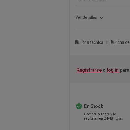
expand_more
Ver detalles
Ficha técnica
|
Ficha de
Registrarse
o
log in
para
check_circle
En Stock
Cómpralo ahora y lo
recibirás en 24-48 horas