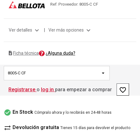
Ref. Proveedor: 8005-C CF
expand_more
expand_more
Ver detalles
|
Ver más opciones
¿Alguna duda?
Ficha técnica
8005-C CF
favorite_border
Registrarse
o
log in
para empezar a comprar
check_circle
En Stock
Cómpralo ahora y lo recibirás en 24-48 horas
sync_alt
Devolución gratuita
Tienes 15 días para devolver el producto