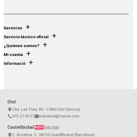
+
Servicios
+
Servicio técnico oficial
+
¿Quiénes somos?
+
Mi cuenta
+
Informació
Olot
place
Ctra. Les Tries, 85 · 17800 Olot (Girona)
call
972 27 45 27
email
industrial@manxa.com
Castellbisbal
Ver más
NUEVO
place
C. Acústica, 9 · 08755 Castellbisbal (Barcelona)