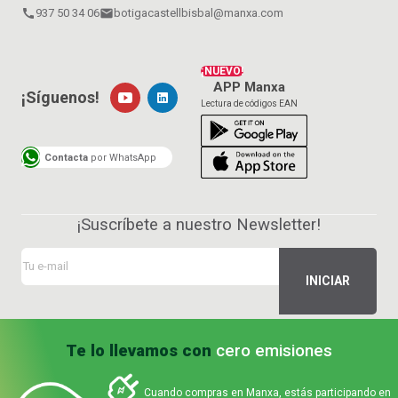
call
937 50 34 06
email
botigacastellbisbal@manxa.com
¡NUEVO!
APP Manxa
¡Síguenos!
Lectura de códigos EAN
Contacta
por WhatsApp
¡Suscríbete a nuestro Newsletter!
Te lo llevamos con
cero emisiones
Cuando compras en Manxa, estás participando en