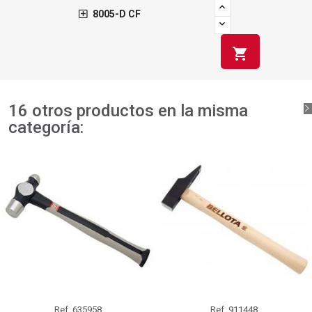
8005-D CF
shopping_cart
16 otros productos en la misma
categoría:
Ref.
635958
Ref.
911448