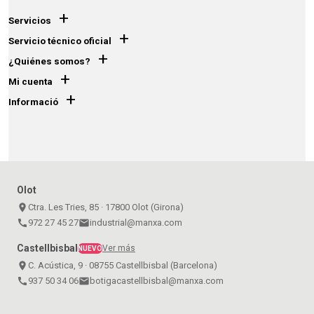
+
Servicios
+
Servicio técnico oficial
+
¿Quiénes somos?
+
Mi cuenta
+
Informació
Olot
place
Ctra. Les Tries, 85 · 17800 Olot (Girona)
call
972 27 45 27
email
industrial@manxa.com
Castellbisbal
Ver más
NUEVO
place
C. Acústica, 9 · 08755 Castellbisbal (Barcelona)
call
937 50 34 06
email
botigacastellbisbal@manxa.com