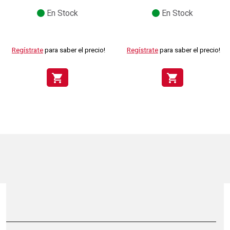
En Stock
En Stock
Regístrate
para saber el precio!
Regístrate
para saber el precio!
shopping_cart
shopping_cart