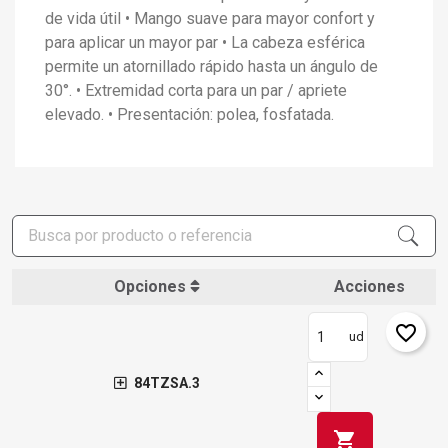
de vida útil • Mango suave para mayor confort y
para aplicar un mayor par • La cabeza esférica
permite un atornillado rápido hasta un ángulo de
30°. • Extremidad corta para un par / apriete
elevado. • Presentación: polea, fosfatada.
Opciones
Acciones
favorite_border
ud
×
Crear lista de deseos
×
Iniciar sesión
84TZSA.3
×
Añadir a la lista de deseos
Nombre de la lista de deseos
shopping_cart
Debe iniciar sesión para guardar productos en su lista de