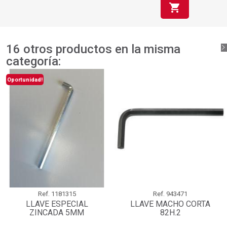
shopping_cart
16 otros productos en la misma
categoría:
Oportunidad!
Ref.
1181315
Ref.
943471
LLAVE ESPECIAL
LLAVE MACHO CORTA
ZINCADA 5MM
82H.2