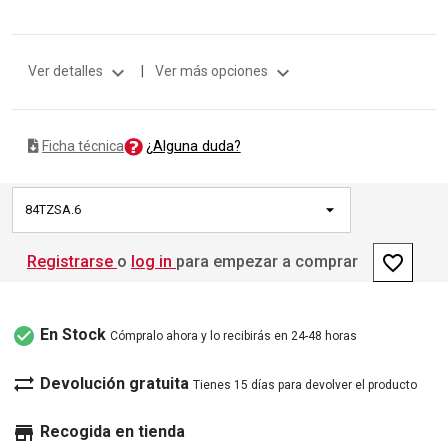
expand_more
expand_more
Ver detalles
|
Ver más opciones
¿Alguna duda?
Ficha técnica
84TZSA.6
favorite_border
Registrarse
o
log in
para empezar a comprar
check_circle
En Stock
Cómpralo ahora y lo recibirás en 24-48 horas
sync_alt
Devolución gratuita
Tienes 15 días para devolver el producto
store
Recogida en tienda