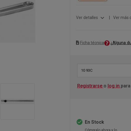
expand_more
Ver detalles
|
Ver más 
¿Alguna d
Ficha técnica
10 93C
Registrarse
o
log in
para
check_circle
En Stock
Cómpralo ahora y lo