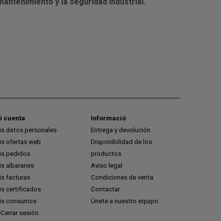
mantenimiento y la seguridad industrial.
i cuenta
Informació
is datos personales
Entrega y devolución
is ofertas web
Disponibilidad de los
is pedidos
productos
is albaranes
Aviso legal
s facturas
Condiciones de venta
s certificados
Contactar
is consumos
Únete a nuestro equipo
Cerrar sesión