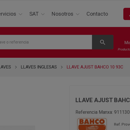
p
rvicios
SAT
Nosotros
Contacto
search
Mi
Product
LAVES
LLAVES INGLESAS
LLAVE AJUST BAHCO 10 93C
LLAVE AJUST BAHC
Referencia Manxa:
911130
Ref. Prov