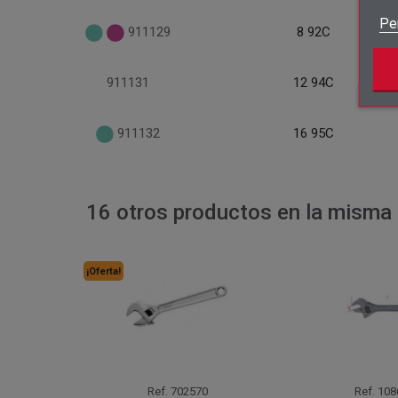
Pe
911129
8 92C
911131
12 94C
911132
16 95C
16 otros productos en la misma 
¡Oferta!
Ref.
702570
Ref.
108