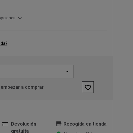
expand_more
opciones
uda?
favorite_border
 empezar a comprar
sync_alt
store
Devolución
Recogida en tienda
gratuita