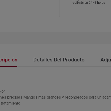
recibirás en 24-48 horas
ripción
Detalles Del Producto
Adju
jor
iciones precisas Mangos más grandes y redondeados para un ag
 tratamiento