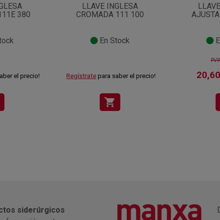
NGLESA
LLAVE INGLESA
LLAVE
11E 380
CROMADA 111 100
AJUSTAB
tock
En Stock
E
PVP
20,60
aber el precio!
Regístrate
para saber el precio!
shopping_cart
ctos siderúrgicos