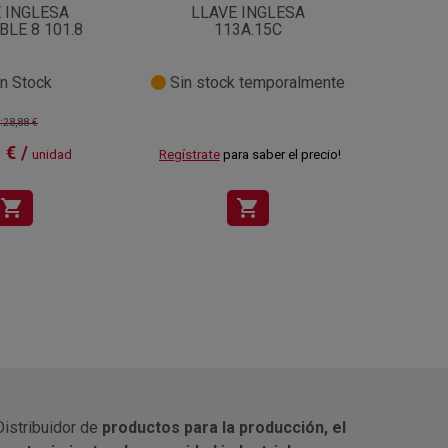
 INGLESA
LLAVE INGLESA
LL
LE 8 101.8
113A.15C
n Stock
Sin stock temporalmente
:28,88 €
 € /
unidad
Regístrate
para saber el precio!
Regístra
shopping_cart
shopping_cart
Distribuidor de
productos para la producción, el