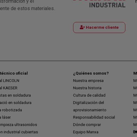
nsformación y el
iente de estos materiales.
Hacerme cliente
técnico oficial
¿Quiénes somos?
M
ial LINCOLN
Nuestra empresa
M
ial KAESER
Nuestra historia
M
stas en soldadura
Cultura de calidad
M
ció en soldadura
Digitalización del
M
a robotizada
aprovisionamiento
Mi
 láser
Responsabilidad social
Mi
impieza ultrasonidos
Dónde comprar
M
ón industrial cubiertas
Equipo Manxa