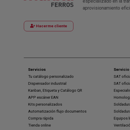
especializado en la tra
aprovisionamiento efic
Hacerme cliente
Servicios
Servicio 
Tu catálogo personalizado
SAT ofic
Dispensador industrial
SAT ofic
Kanban, Etiqueta y Catálogo QR
Especiali
APP escáner EAN
Homologa
Kits personalizados
Soldadur
Automatización flujo documentos
Soldadura
Compra rápida
Equipos l
Tienda online
Ventilaci