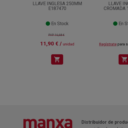
LLAVE INGLESA 250MM
LLAVE I
E187470
CROMADA 1
En Stock
En S
PVP:16,68 €
11,90 € /
unidad
Regístrate
para s
shopping_cart
shopping_cart
Distribuidor de produ