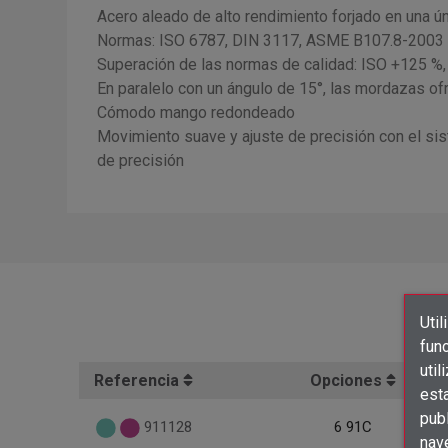
Acero aleado de alto rendimiento forjado en una ú
Normas: ISO 6787, DIN 3117, ASME B107.8-2003
Superación de las normas de calidad: ISO +125 
En paralelo con un ángulo de 15°, las mordazas ofr
Cómodo mango redondeado
Movimiento suave y ajuste de precisión con el sis
de precisión
Util
func
util
Referencia
Opciones
est
publ
911128
6 91C
nav