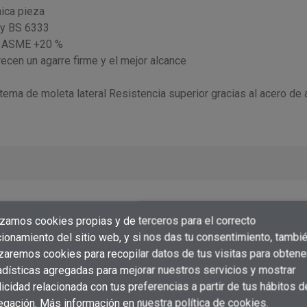
nica pieza
 y BS 6333
%, ASME +20 %
ecen un agarre firme y el mejor alcance
tema de moleta lateral Resistencia superior gracias al acero de 
izamos cookies propias y de terceros para el correcto
×
Crear lista de deseos
ionamiento del sitio web, y si nos das tu consentimiento, tambi
×
Iniciar sesión
izaremos cookies para recopilar datos de tus visitas para obtene
Precio
Ac
adísticas agregadas para mejorar nuestros servicios y mostrar
×
Añadir a la lista de deseos
Nombre de la lista de deseos
icidad relacionada con tus preferencias a partir de tus hábitos d
Debe iniciar sesión para guardar productos en su lista de deseos.
Inicia sesión para ver precios
shopping_cart
ud
egación. Más información en
nuestra política de cookies
.