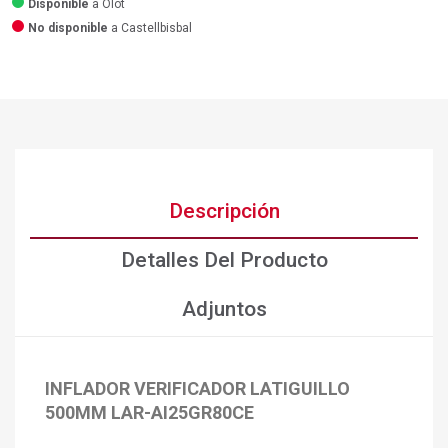
Disponible
a Olot
No disponible
a Castellbisbal
Descripción
Detalles Del Producto
Adjuntos
INFLADOR VERIFICADOR LATIGUILLO
×
Crear lista de deseos
×
500MM LAR-AI25GR80CE
Iniciar sesión