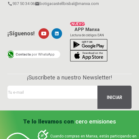
call
937 50 34 06
email
botigacastellbisbal@manxa.com
¡NUEVO!
APP Manxa
¡Síguenos!
Lectura de códigos EAN
Contacta
por WhatsApp
¡Suscríbete a nuestro Newsletter!
Te lo llevamos con
cero emisiones
Cuando compras en Manxa, estás participando en