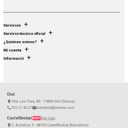
+
Servicios
+
Servicio técnico oficial
+
¿Quiénes somos?
+
Mi cuenta
+
Informació
Olot
place
Ctra. Les Tries, 85 · 17800 Olot (Girona)
call
972 27 45 27
email
industrial@manxa.com
Castellbisbal
Ver más
NUEVO
place
C. Acústica, 9 · 08755 Castellbisbal (Barcelona)