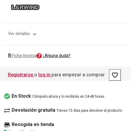
expand_more
Ver detalles
¿Alguna duda?
Ficha técnica
favorite_border
Registrarse
o
log in
para empezar a comprar
check_circle
En Stock
Cómpralo ahora y lo recibirás en 24-48 horas
sync_alt
Devolución gratuita
Tienes 15 días para devolver el producto
store
Recogida en tienda