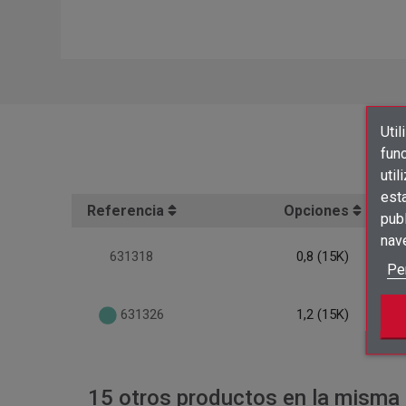
Util
func
util
est
Referencia
Opciones
publ
nav
631318
0,8 (15K)
Pe
631326
1,2 (15K)
15 otros productos en la misma 