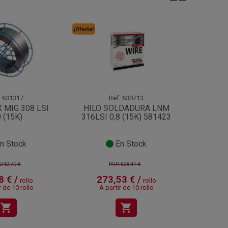
¡Oferta!
.
631317
Ref.
630713
 MIG 308 LSI
HILO SOLDADURA LNM
HILO 
0 (15K)
316LSI 0,8 (15K) 581423
308 
n Stock
En Stock
242,70 €
PVP:528,41 €
8 € /
273,53 € /
rollo
rollo
Regístra
r de 10 rollo
A partir de 10 rollo
shopping_cart
shopping_cart