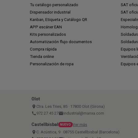
Tu catálogo personalizado
SAT ofic
Dispensador industrial
SAT ofic
Kanban, Etiqueta y Catálogo QR
Especiali
APP escáner EAN
Homologa
Kits personalizados
Soldadur
Automatización flujo documentos
Soldadura
Compra rápida
Equipos l
Tienda online
Ventilaci
Personalización de ropa
Equipos 
Olot
place
Ctra. Les Tries, 85 · 17800 Olot (Girona)
call
972 27 45 27
email
industrial@manxa.com
Castellbisbal
Ver más
NUEVO
place
C. Acústica, 9 · 08755 Castellbisbal (Barcelona)