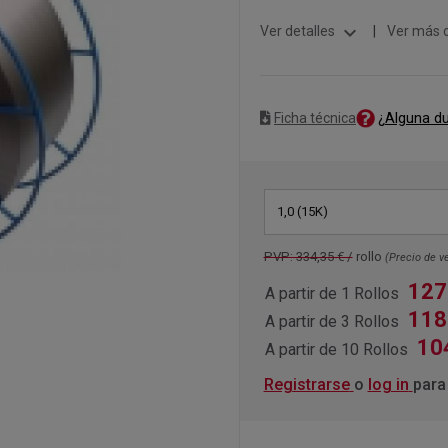
expand_more
Ver detalles
|
Ver más 
¿Alguna d
Ficha técnica
1,0 (15K)
PVP: 334,35 € /
rollo
(Precio de ve
127
A partir de 1 Rollos
118
A partir de 3 Rollos
10
A partir de 10 Rollos
Registrarse
o
log in
para