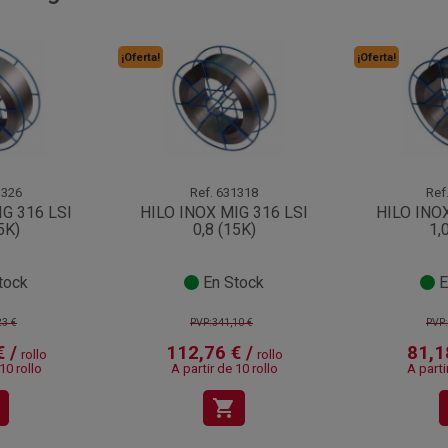
¡Oferta!
¡Oferta!
326
Ref.
631318
Ref
G 316 LSI
HILO INOX MIG 316 LSI
HILO INOX
5K)
0,8 (15K)
1,
tock
En Stock
E
23 €
PVP:341,10 €
PVP:
 /
112,76 € /
81,1
rollo
rollo
10 rollo
A partir de 10 rollo
A parti
shopping_cart