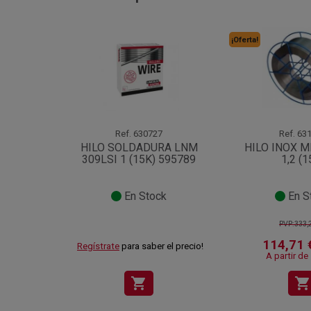
¡Oferta!
Ref.
630727
Ref.
631
HILO SOLDADURA LNM
HILO INOX MI
309LSI 1 (15K) 595789
1,2 (1
En Stock
En S
PVP:333,
114,71 €
Regístrate
para saber el precio!
A partir de 
shopping_cart
shopping_cart