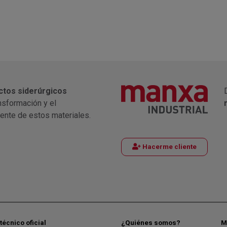
ctos siderúrgicos
nsformación y el
iente de estos materiales.
Hacerme cliente
técnico oficial
¿Quiénes somos?
M