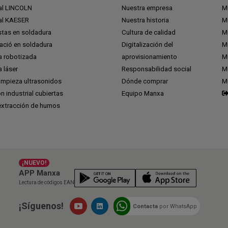
ial LINCOLN
Nuestra empresa
M
ial KAESER
Nuestra historia
M
stas en soldadura
Cultura de calidad
M
ció en soldadura
Digitalización del
M
a robotizada
aprovisionamiento
Mi
 láser
Responsabilidad social
Mi
impieza ultrasonidos
Dónde comprar
M
ón industrial cubiertas
Equipo Manxa
extracción de humos
¡NUEVO!
APP Manxa
Lectura de códigos EAN
¡Síguenos!
Contacta
por WhatsApp