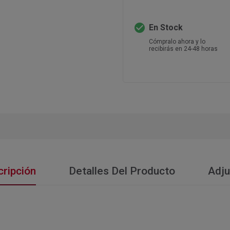
check_circle
En Stock
Cómpralo ahora y lo
recibirás en 24-48 horas
ripción
Detalles Del Producto
Adju