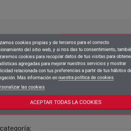
izamos cookies propias y de terceros para el correcto
×
Crear lista de deseos
ionamiento del sitio web, y si nos das tu consentimiento, tambi
×
Iniciar sesión
izaremos cookies para recopilar datos de tus visitas para obtene
adísticas agregadas para mejorar nuestros servicios y mostrar
×
Añadir a la lista de deseos
Nombre de la lista de deseos
Precio
Embalaje
Acc
icidad relacionada con tus preferencias a partir de tus hábitos d
Debe iniciar sesión para guardar productos en su lista de deseos.
egación. Más información en
nuestra política de cookies
.
112,76 €
/ 1 rollo
add_circle_outline
1
Crear nueva lista
shopping_cart
rollo
rollo
Iniciar sesión
rsonalizar las cookies
Cancelar
a partir de 10 unidades
Crear lista de deseos
Cancelar
114,71 €
/ 1 rollo
1
shopping_cart
ACEPTAR TODAS LA COOKIES
rollo
rollo
a partir de 10 unidades
categoría: