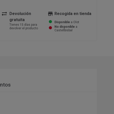
sync_alt
store
Devolución
Recogida en tienda
gratuita
Disponible
a Olot
Tienes 15 días para
No disponible
a
devolver el producto
Castellbisbal
ntos