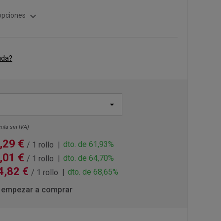
expand_more
opciones
uda?
nta sin IVA)
,29 €
dto. de 61,93%
/ 1 rollo
,01 €
dto. de 64,70%
/ 1 rollo
4,82 €
dto. de 68,65%
/ 1 rollo
 empezar a comprar