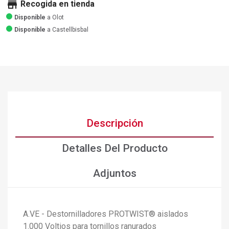
store
Recogida en tienda
Disponible
a Olot
Disponible
a Castellbisbal
Descripción
Detalles Del Producto
Adjuntos
A.VE - Destornilladores PROTWIST® aislados
1.000 Voltios para tornillos ranurados