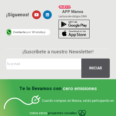
¡NUEVO!
APP Manxa
¡Síguenos!
Lectura de códigos EAN
Contacta
por WhatsApp
¡Suscríbete a nuestro Newsletter!
Te lo llevamos con
cero emisiones
Cuando compras en Manxa, estás participando en
todos estos
proyectos sociales