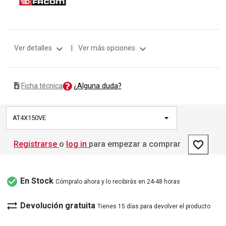
expand_more
expand_more
Ver detalles
|
Ver más opciones
¿Alguna duda?
Ficha técnica
AT4X150VE
favorite_border
Registrarse
o
log in
para empezar a comprar
check_circle
En Stock
Cómpralo ahora y lo recibirás en 24-48 horas
sync_alt
Devolución gratuita
Tienes 15 días para devolver el producto