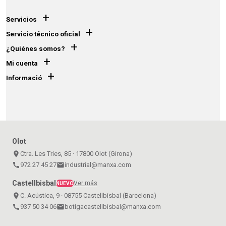
+
Servicios
+
Servicio técnico oficial
+
¿Quiénes somos?
+
Mi cuenta
+
Informació
Olot
place
Ctra. Les Tries, 85 · 17800 Olot (Girona)
call
972 27 45 27
email
industrial@manxa.com
Castellbisbal
Ver más
NUEVO
place
C. Acústica, 9 · 08755 Castellbisbal (Barcelona)
call
937 50 34 06
email
botigacastellbisbal@manxa.com