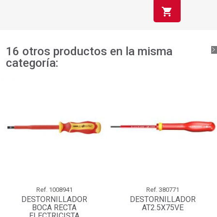
shopping_cart
16 otros productos en la misma
categoría:
Ref.
1008941
Ref.
380771
DESTORNILLADOR
DESTORNILLADOR
BOCA RECTA
AT2.5X75VE
ELECTRICISTA