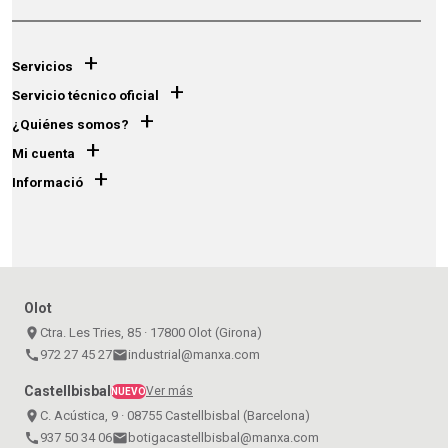
+
Servicios
+
Servicio técnico oficial
+
¿Quiénes somos?
+
Mi cuenta
+
Informació
Olot
place
Ctra. Les Tries, 85 · 17800 Olot (Girona)
call
972 27 45 27
email
industrial@manxa.com
Castellbisbal
Ver más
NUEVO
place
C. Acústica, 9 · 08755 Castellbisbal (Barcelona)
call
937 50 34 06
email
botigacastellbisbal@manxa.com