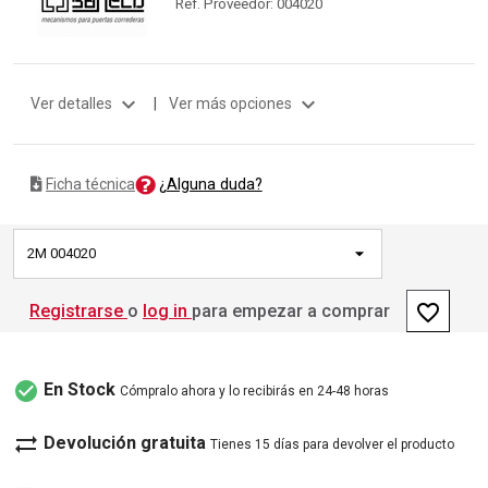
Ref. Proveedor: 004020
expand_more
expand_more
Ver detalles
|
Ver más opciones
¿Alguna duda?
Ficha técnica
2M 004020
favorite_border
Registrarse
o
log in
para empezar a comprar
check_circle
En Stock
Cómpralo ahora y lo recibirás en 24-48 horas
sync_alt
Devolución gratuita
Tienes 15 días para devolver el producto