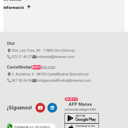
+
Informació
Olot
place
Ctra. Les Tries, 85 · 17800 Olot (Girona)
call
972 27 45 27
email
industrial@manxa.com
Castellbisbal
Ver más
NUEVO
place
C. Acústica, 9 · 08755 Castellbisbal (Barcelona)
call
937 50 34 06
email
botigacastellbisbal@manxa.com
¡NUEVO!
APP Manxa
¡Síguenos!
Lectura de códigos EAN
Contacta
por WhatsApp