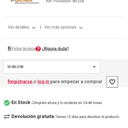
Ref. Proveedor: 80-258
expand_more
expand_more
Ver detalles
|
Ver más opciones
¿Alguna duda?
Ficha técnica
50 80-258
favorite_border
Registrarse
o
log in
para empezar a comprar
check_circle
En Stock
Cómpralo ahora y lo recibirás en 24-48 horas
sync_alt
Devolución gratuita
Tienes 15 días para devolver el producto