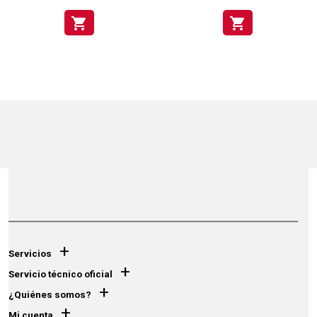
shopping_cart
shopping_cart
+
Servicios
+
Servicio técnico oficial
+
¿Quiénes somos?
+
Mi cuenta