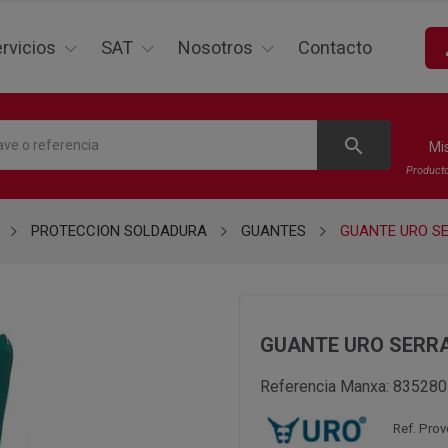
p
rvicios
SAT
Nosotros
Contacto
search
Mi
Product
PROTECCION SOLDADURA
GUANTES
GUANTE URO SE
GUANTE URO SERRA
Referencia Manxa:
835280
Ref. Pro