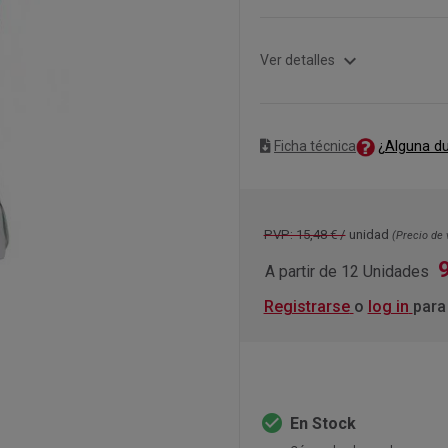
expand_more
Ver detalles
¿Alguna d
Ficha técnica
PVP: 15,48 € /
unidad
(Precio de 
A partir de 12 Unidades
Registrarse
o
log in
para
check_circle
En Stock