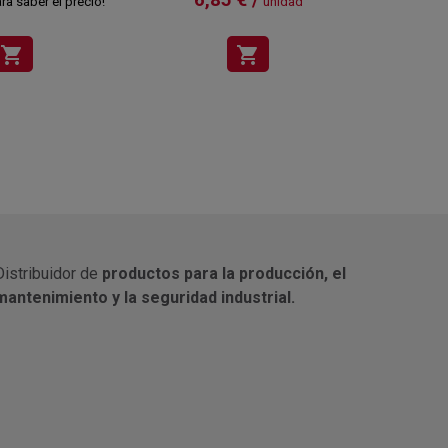
ra saber el precio!
unidad
Regístra
shopping_cart
shopping_cart
Distribuidor de
productos para la producción, el
mantenimiento y la seguridad industrial.