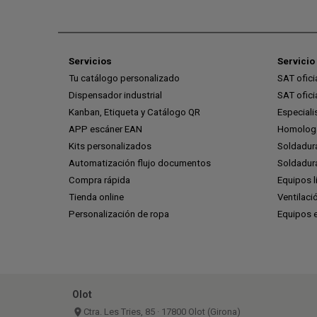
Servicios
Servicio 
Tu catálogo personalizado
SAT ofic
Dispensador industrial
SAT ofic
Kanban, Etiqueta y Catálogo QR
Especiali
APP escáner EAN
Homologa
Kits personalizados
Soldadur
Automatización flujo documentos
Soldadura
Compra rápida
Equipos l
Tienda online
Ventilaci
Personalización de ropa
Equipos 
Olot
place
Ctra. Les Tries, 85 · 17800 Olot (Girona)