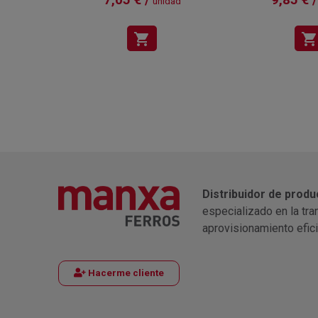
unidad
shopping_cart
shopping_cart
Distribuidor de produ
especializado en la tra
aprovisionamiento efic
Hacerme cliente