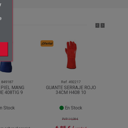
r
e
¡Oferta!
.
849187
Ref.
492217
 PIEL MANG
GUANTE SERRAJE ROJO
GUANT
E 408TIG 9
34CM H408 10
CABR
n Stock
En Stock
PVP:14,08 €
6,85 € /