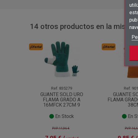
util
est
publ
14 otros productos en la misma 
nav
Pe
¡Oferta!
¡Oferta!
Ref.
835279
Ref.
901
GUANTE SOLD URO
GUANTE S
FLAMA GRADO A
FLAMA GRAD
16MFCK 27CM 9
38C
En Stock
En S
PVP:11,96 €
PVP:16,6
7,05 € /
9,85 € /