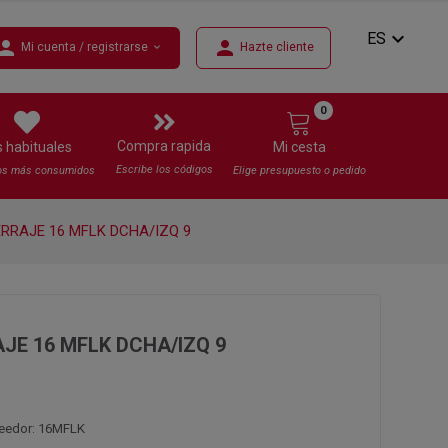
expand_more
ES
erson
person
Mi cuenta / registrarse
Hazte cliente
expand_more
0
Compra rapida
s habituales
Mi cesta
Escribe los códigos
os más consumidos
Elige presupuesto o pedido
RRAJE 16 MFLK DCHA/IZQ 9
JE 16 MFLK DCHA/IZQ 9
veedor: 16MFLK