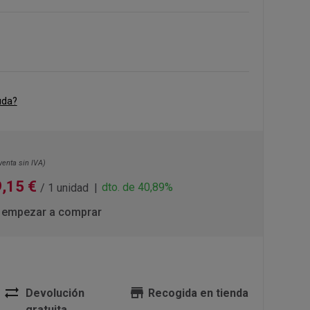
uda?
venta sin IVA)
9,15 €
dto. de 40,89%
/ 1 unidad
 empezar a comprar
sync_alt
store
Devolución
Recogida en tienda
gratuita