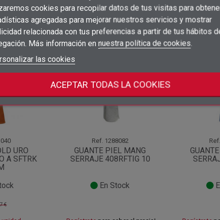
×
Iniciar sesión
izaremos cookies para recopilar datos de tus visitas para obtene
adísticas agregadas para mejorar nuestros servicios y mostrar
×
Añadir a la lista de deseos
Nombre de la lista de deseos
icidad relacionada con tus preferencias a partir de tus hábitos d
Debe iniciar sesión para guardar productos en su lista de deseos.
categoría:
egación. Más información en
nuestra política de cookies
.
add_circle_outline
Crear nueva lista
Iniciar sesión
rsonalizar las cookies
Cancelar
Crear lista de deseos
Cancelar
ACEPTAR TODAS LA COOKIES
040
Ref.
1288082
Ref
OLD URO
GUANTE PIEL MANG
GUANTE
O A SFTRK
SERRAJE 408RFTIG 10
SERRAJ
M
tock
En Stock
E
7 €