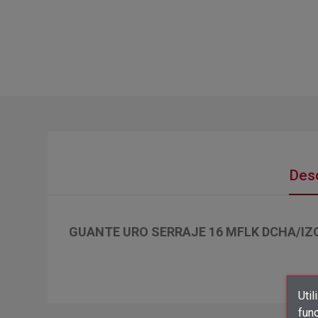
Desc
GUANTE URO SERRAJE 16 MFLK DCHA/IZQ
Util
func