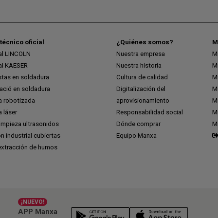
técnico oficial
¿Quiénes somos?
M
ial LINCOLN
Nuestra empresa
M
ial KAESER
Nuestra historia
M
stas en soldadura
Cultura de calidad
M
ció en soldadura
Digitalización del
M
a robotizada
aprovisionamiento
Mi
 láser
Responsabilidad social
Mi
impieza ultrasonidos
Dónde comprar
M
ón industrial cubiertas
Equipo Manxa
extracción de humos
¡NUEVO!
APP Manxa