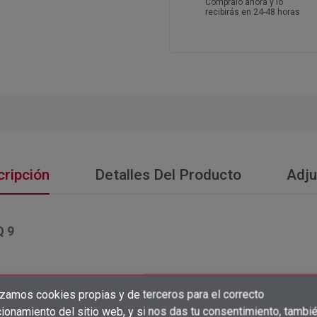
Cómpralo ahora y lo
recibirás en 24-48 horas
ripción
Detalles Del Producto
Adju
 9
izamos cookies propias y de terceros para el correcto
×
Crear lista de deseos
ionamiento del sitio web, y si nos das tu consentimiento, tambi