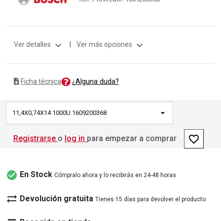
expand_more
expand_more
Ver detalles
|
Ver más opciones
¿Alguna duda?
Ficha técnica
11,4X0,74X14 1000U 1609200368
favorite_border
Registrarse
o
log in
para empezar a comprar
check_circle
En Stock
Cómpralo ahora y lo recibirás en 24-48 horas
sync_alt
Devolución gratuita
Tienes 15 días para devolver el producto