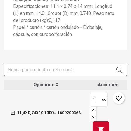
Especificaciones: 11,4 x 0,74 x 14 mm ; Longitud
(L) en mm: 14,0 ; Grosor (D) mm: 0,740. Peso neto
del producto (kg):0,117
Papel / cartón / cartón ondulado - Embalaje,
cápsula, con europerforación
×
Crear lista de deseos
×
Iniciar sesión
×
Añadir a la lista de deseos
Nombre de la lista de deseos
Debe iniciar sesión para guardar productos en su lista de
deseos.
add_circle_outline
Crear nueva lista
Iniciar sesión
Cancelar
Opciones
Acciones
Crear lista de deseos
Cancelar
favorite_border
ud
11,4X0,74X10 1000U 1609200366
shopping_cart