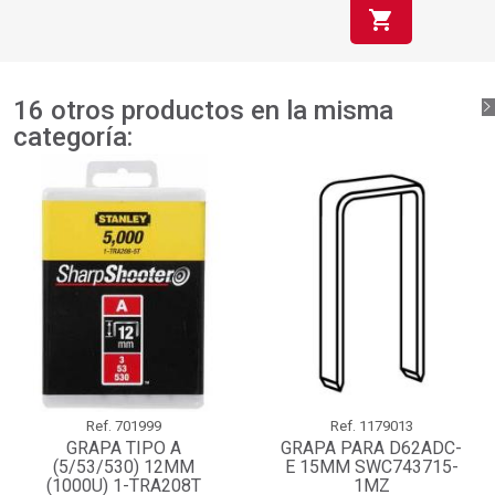
shopping_cart
16 otros productos en la misma
categoría:
Ref.
701999
Ref.
1179013
GRAPA TIPO A
GRAPA PARA D62ADC-
(5/53/530) 12MM
E 15MM SWC743715-
(1000U) 1-TRA208T
1MZ