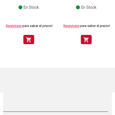
En Stock
En Stock
Regístrate
para saber el precio!
Regístrate
para saber el precio!
shopping_cart
shopping_cart