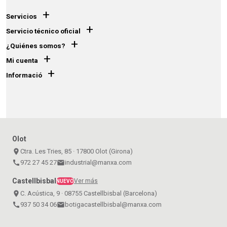
+
Servicios
+
Servicio técnico oficial
+
¿Quiénes somos?
+
Mi cuenta
+
Informació
Olot
place
Ctra. Les Tries, 85 · 17800 Olot (Girona)
call
972 27 45 27
email
industrial@manxa.com
Castellbisbal
Ver más
NUEVO
place
C. Acústica, 9 · 08755 Castellbisbal (Barcelona)
call
937 50 34 06
email
botigacastellbisbal@manxa.com