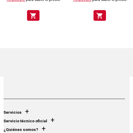
shopping_cart
shopping_cart
+
Servicios
+
Servicio técnico oficial
+
¿Quiénes somos?