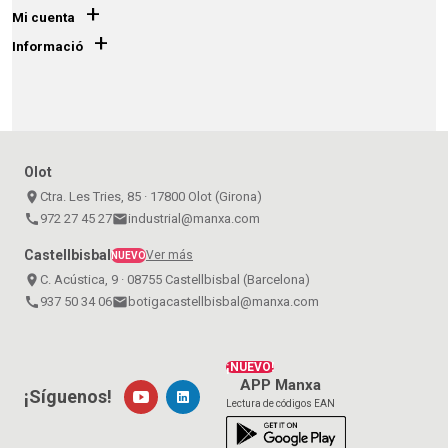
+
Mi cuenta
+
Informació
Olot
place
Ctra. Les Tries, 85 · 17800 Olot (Girona)
call
972 27 45 27
email
industrial@manxa.com
Castellbisbal
Ver más
NUEVO
place
C. Acústica, 9 · 08755 Castellbisbal (Barcelona)
call
937 50 34 06
email
botigacastellbisbal@manxa.com
¡NUEVO!
APP Manxa
¡Síguenos!
Lectura de códigos EAN