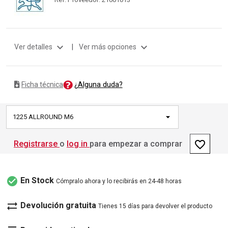
expand_more
expand_more
Ver detalles
|
Ver más opciones
¿Alguna duda?
Ficha técnica
1225 ALLROUND M6
favorite_border
Registrarse
o
log in
para empezar a comprar
check_circle
En Stock
Cómpralo ahora y lo recibirás en 24-48 horas
sync_alt
Devolución gratuita
Tienes 15 días para devolver el producto