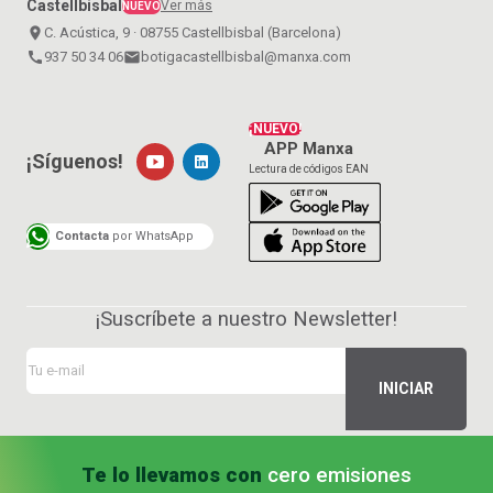
Castellbisbal
Ver más
NUEVO
place
C. Acústica, 9 · 08755 Castellbisbal (Barcelona)
call
937 50 34 06
email
botigacastellbisbal@manxa.com
¡NUEVO!
APP Manxa
¡Síguenos!
Lectura de códigos EAN
Contacta
por WhatsApp
¡Suscríbete a nuestro Newsletter!
Te lo llevamos con
cero emisiones