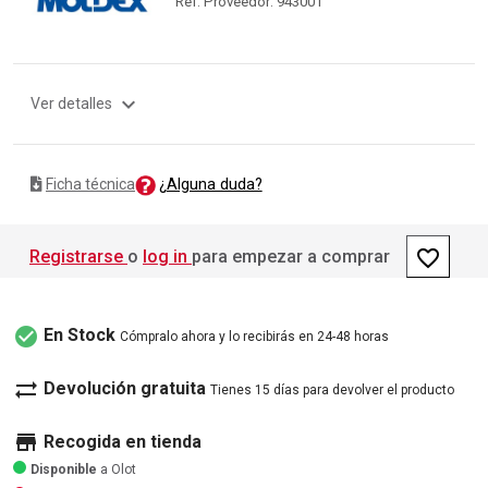
Ref. Proveedor: 943001
expand_more
Ver detalles
¿Alguna duda?
Ficha técnica
favorite_border
Registrarse
o
log in
para empezar a comprar
check_circle
En Stock
Cómpralo ahora y lo recibirás en 24-48 horas
sync_alt
Devolución gratuita
Tienes 15 días para devolver el producto
store
Recogida en tienda
Disponible
a Olot