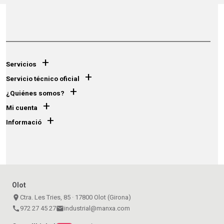
+
Servicios
+
Servicio técnico oficial
+
¿Quiénes somos?
+
Mi cuenta
+
Informació
Olot
place
Ctra. Les Tries, 85 · 17800 Olot (Girona)
call
972 27 45 27
email
industrial@manxa.com