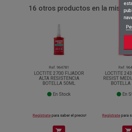
est
16 otros productos en la misma 
publ
nav
Pe
Ref.
964781
Ref.
964
LOCTITE 2700 FIJADOR
LOCTITE 24
ALTA RESISTENCIA
RESIST MEDI
BOTELLA 50ML
BOTELLA
En Stock
En S
Regístrate
para saber el precio!
Regístrate
para s
shopping_cart
shopping_cart