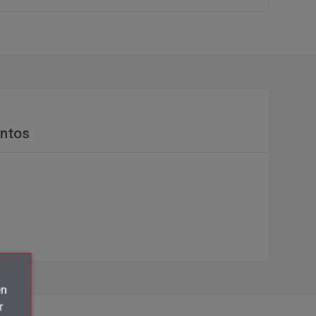
ntos
én
r