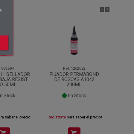
e
.
963694
Ref.
1262082
511 SELLADOR
FIJADOR PERMABOND
BAJA RESIST
DE ROSCAS A1042
PE
O 50ML
200ML
CIAN
n Stock
En Stock
ra saber el precio!
Regístrate
para saber el precio!
Regístra
shopping_cart
shopping_cart