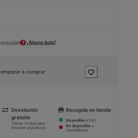
¿Alguna duda?
 seguridad
favorite_border
 empezar a comprar
sync_alt
store
Devolución
Recogida en tienda
gratuita
Disponible
a Olot
Tienes 15 días para
No disponible
a
devolver el producto
Castellbisbal