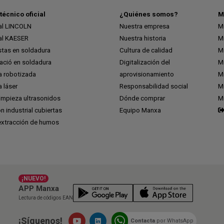
técnico oficial
¿Quiénes somos?
M
ial LINCOLN
Nuestra empresa
M
ial KAESER
Nuestra historia
M
stas en soldadura
Cultura de calidad
M
ció en soldadura
Digitalización del
M
a robotizada
aprovisionamiento
Mi
 láser
Responsabilidad social
Mi
impieza ultrasonidos
Dónde comprar
M
ón industrial cubiertas
Equipo Manxa
extracción de humos
¡NUEVO!
APP Manxa
Lectura de códigos EAN
¡Síguenos!
Contacta
por WhatsApp