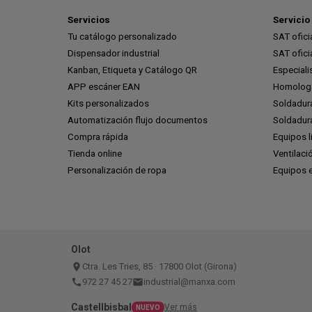
Servicios
Servicio 
Tu catálogo personalizado
SAT ofic
Dispensador industrial
SAT ofic
Kanban, Etiqueta y Catálogo QR
Especiali
APP escáner EAN
Homologa
Kits personalizados
Soldadur
Automatización flujo documentos
Soldadura
Compra rápida
Equipos l
Tienda online
Ventilaci
Personalización de ropa
Equipos 
Olot
place
Ctra. Les Tries, 85 · 17800 Olot (Girona)
call
972 27 45 27
email
industrial@manxa.com
Castellbisbal
Ver más
NUEVO