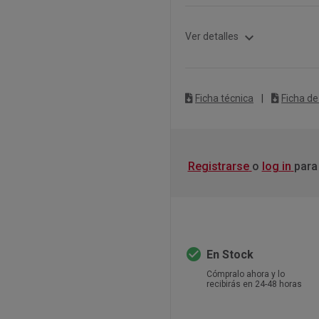
expand_more
Ver detalles
Ficha técnica
|
Ficha de
Registrarse
o
log in
para
check_circle
En Stock
Cómpralo ahora y lo
recibirás en 24-48 horas