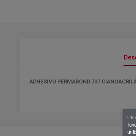
Desc
ADHESIVO PERMABOND 737 CIANOACRIL
Util
func
util