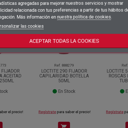
adísticas agregadas para mejorar nuestros servicios y mostrar
×
Añadir a la lista de deseos
categoría:
Nombre de la lista de deseos
icidad relacionada con tus preferencias a partir de tus hábitos d
Debe iniciar sesión para guardar productos en su lista de deseos.
egación. Más información en
nuestra política de cookies
.
add_circle_outline
Crear nueva lista
Iniciar sesión
rsonalizar las cookies
Cancelar
Crear lista de deseos
Cancelar
ACEPTAR TODAS LA COOKIES
773
Ref.
888279
Ref
3 FIJADOR
LOCTITE 290 FIJADOR
LOCTITE 
A ACEITAD
CAPILARIDAD BOTELLA
ROSCAS 
 250ML
50ML
TUB
tock
En Stock
E
aber el precio!
Regístrate
para saber el precio!
Regístrate
pa
shopping_cart