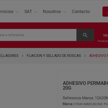
p
rvicios
SAT
Nosotros
Contacto
search
Mi
Product
ELLADORES
FIJACION Y SELLADO DE ROSCAS
ADHESIVO 
ADHESIVO PERMABO
20G
Referencia Manxa:
126208
Marca
OTRAS MARCAS
Ref. P