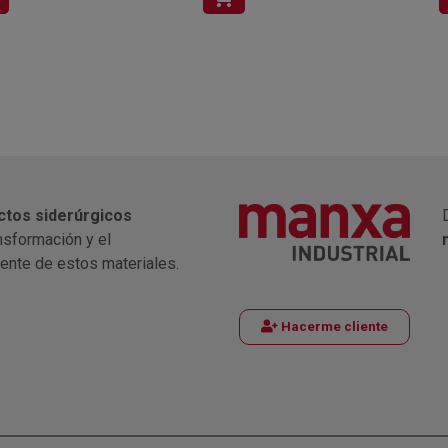
ctos siderúrgicos
nsformación y el
iente de estos materiales.
Hacerme cliente