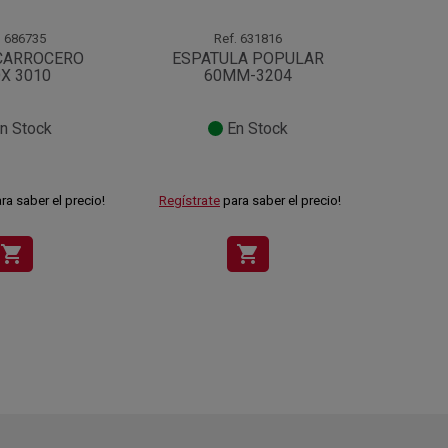
.
686735
Ref.
631816
CARROCERO
ESPATULA POPULAR
ESPAT
X 3010
60MM-3204
n Stock
En Stock
Sin s
ra saber el precio!
Regístrate
para saber el precio!
Regístra
shopping_cart
shopping_cart