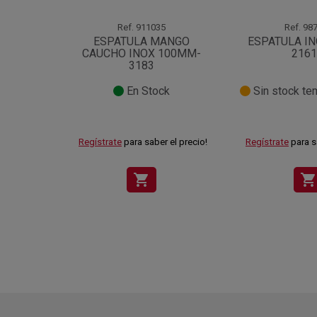
Ref.
911035
Ref.
987
ESPATULA MANGO
ESPATULA I
CAUCHO INOX 100MM-
2161
3183
En Stock
Sin stock te
Regístrate
para saber el precio!
Regístrate
para s
shopping_cart
shopping_cart