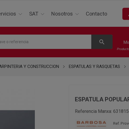
p
rvicios
SAT
Nosotros
Contacto
search
Mi
Product
ARPINTERIA Y CONSTRUCCION
ESPATULAS Y RASQUETAS
ESPATULA POPULA
Referencia Manxa:
631815
Ref. Prov