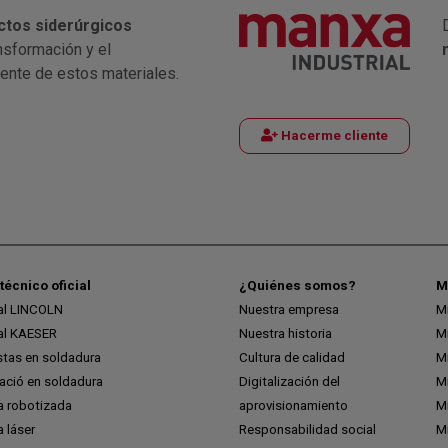
ctos siderúrgicos
nsformación y el
iente de estos materiales.
Hacerme cliente
técnico oficial
¿Quiénes somos?
M
ial LINCOLN
Nuestra empresa
M
ial KAESER
Nuestra historia
M
stas en soldadura
Cultura de calidad
M
ció en soldadura
Digitalización del
M
a robotizada
aprovisionamiento
Mi
 láser
Responsabilidad social
Mi