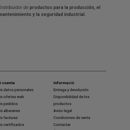
Distribuidor de
productos para la producción, el
mantenimiento y la seguridad industrial.
i cuenta
Informació
is datos personales
Entrega y devolución
is ofertas web
Disponibilidad de los
is pedidos
productos
is albaranes
Aviso legal
s facturas
Condiciones de venta
s certificados
Contactar