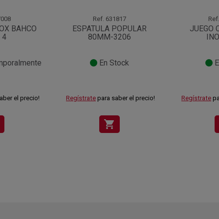
008
Ref.
631817
Ref
NOX BAHCO
ESPATULA POPULAR
JUEGO 
 4
80MM-3206
INO
mporalmente
En Stock
E
aber el precio!
Regístrate
para saber el precio!
Regístrate
pa
shopping_cart