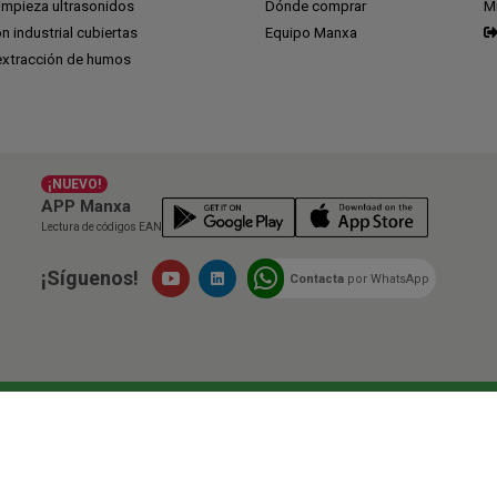
impieza ultrasonidos
Dónde comprar
M
ón industrial cubiertas
Equipo Manxa
extracción de humos
¡NUEVO!
APP Manxa
Lectura de códigos EAN
¡Síguenos!
Contacta
por WhatsApp
siones
Cuando compras en Manxa, estás participa