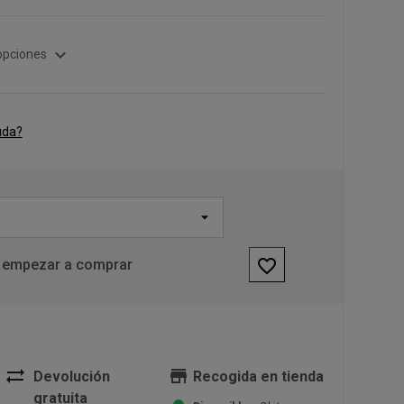
expand_more
opciones
uda?
favorite_border
 empezar a comprar
sync_alt
store
Devolución
Recogida en tienda
gratuita