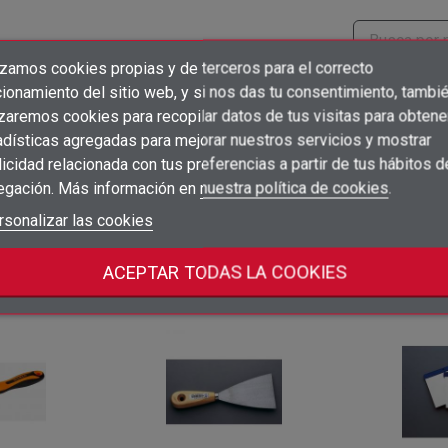
izamos cookies propias y de terceros para el correcto
×
Crear lista de deseos
ionamiento del sitio web, y si nos das tu consentimiento, tambi
Precio
Embalaje
×
Iniciar sesión
izaremos cookies para recopilar datos de tus visitas para obtene
12
adísticas agregadas para mejorar nuestros servicios y mostrar
Inicia sesión para ver precios
×
sho
unidad
ud
Añadir a la lista de deseos
Nombre de la lista de deseos
icidad relacionada con tus preferencias a partir de tus hábitos d
Debe iniciar sesión para guardar productos en su lista de deseos.
egación. Más información en
nuestra política de cookies
.
12
Inicia sesión para ver precios
sho
unidad
ud
add_circle_outline
Crear nueva lista
Iniciar sesión
rsonalizar las cookies
Cancelar
Crear lista de deseos
Cancelar
ACEPTAR TODAS LA COOKIES
ategoría: