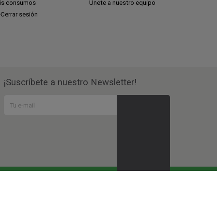
is consumos
Únete a nuestro equipo
Cerrar sesión
¡Suscríbete a nuestro Newsletter!
ndo en todos estos
proyectos sociales