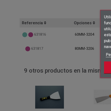
Util
func
Referencia
Opciones
util
est
631816
60MM-3204
publ
nav
631817
80MM-3206
Pe
9 otros productos en la misma c