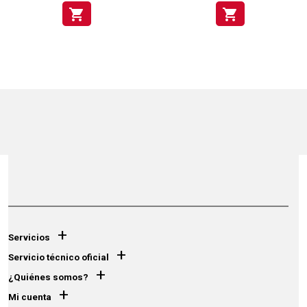
shopping_cart
shopping_cart
+
Servicios
+
Servicio técnico oficial
+
¿Quiénes somos?
+
Mi cuenta