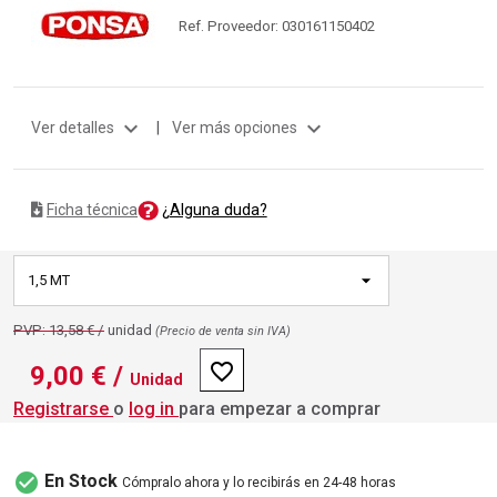
Ref. Proveedor: 030161150402
expand_more
expand_more
Ver detalles
|
Ver más opciones
¿Alguna duda?
Ficha técnica
1,5 MT
PVP: 13,58 € /
unidad
(Precio de venta sin IVA)
favorite_border
9,00 €
/
Unidad
Registrarse
o
log in
para empezar a comprar
check_circle
En Stock
Cómpralo ahora y lo recibirás en 24-48 horas