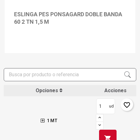
ESLINGA PES PONSAGARD DOBLE BANDA
60 2 TN 1,5 M
Opciones
Acciones
favorite_border
ud
1 MT
shopping_cart