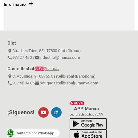
+
Informació
Olot
place
Ctra. Les Tries, 85 · 17800 Olot (Girona)
call
972 27 45 27
email
industrial@manxa.com
Castellbisbal
Ver más
NUEVO
place
C. Acústica, 9 · 08755 Castellbisbal (Barcelona)
call
937 50 34 06
email
botigacastellbisbal@manxa.com
¡NUEVO!
APP Manxa
¡Síguenos!
Lectura de códigos EAN
Contacta
por WhatsApp