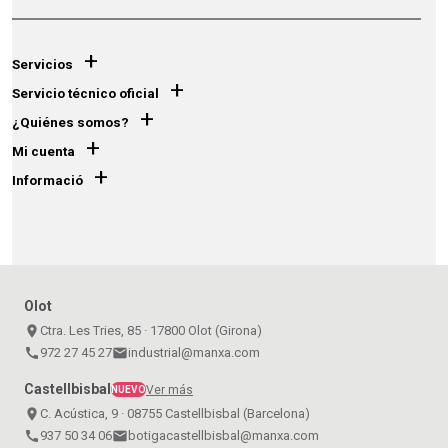
+
Servicios
+
Servicio técnico oficial
+
¿Quiénes somos?
+
Mi cuenta
+
Informació
Olot
place
Ctra. Les Tries, 85 · 17800 Olot (Girona)
call
972 27 45 27
email
industrial@manxa.com
Castellbisbal
Ver más
NUEVO
place
C. Acústica, 9 · 08755 Castellbisbal (Barcelona)
call
937 50 34 06
email
botigacastellbisbal@manxa.com