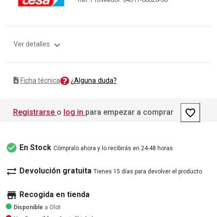
expand_more
Ver detalles
¿Alguna duda?
Ficha técnica
favorite_border
Registrarse
o
log in
para empezar a comprar
check_circle
En Stock
Cómpralo ahora y lo recibirás en 24-48 horas
sync_alt
Devolución gratuita
Tienes 15 días para devolver el producto
store
Recogida en tienda
Disponible
a Olot