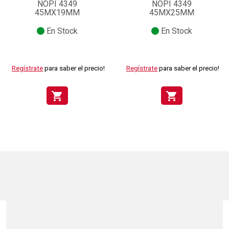
NOPI 4349
NOPI 4349
45MX19MM
45MX25MM
En Stock
En Stock
Regístrate
para saber el precio!
Regístrate
para saber el precio!
shopping_cart
shopping_cart