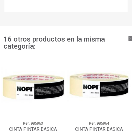
×
Añadir a la lista de deseos
Nombre de la lista de deseos
Debe iniciar sesión para guardar productos en su lista de
deseos.
add_circle_outline
Crear nueva lista
Iniciar sesión
Cancelar
Crear lista de deseos
Cancelar
16 otros productos en la misma
categoría:
Ref.
985963
Ref.
985964
CINTA PINTAR BASICA
CINTA PINTAR BASICA