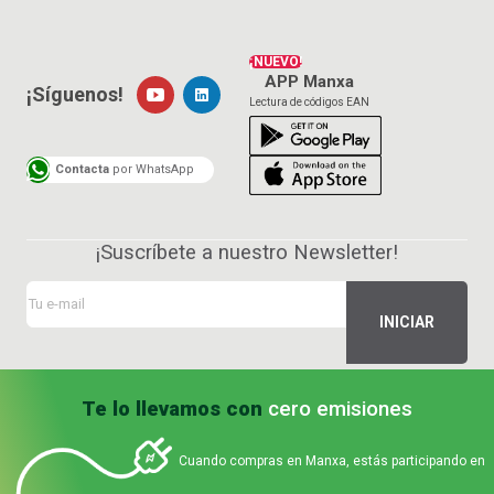
¡NUEVO!
APP Manxa
¡Síguenos!
Lectura de códigos EAN
Contacta
por WhatsApp
¡Suscríbete a nuestro Newsletter!
Te lo llevamos con
cero emisiones
Cuando compras en Manxa, estás participando en