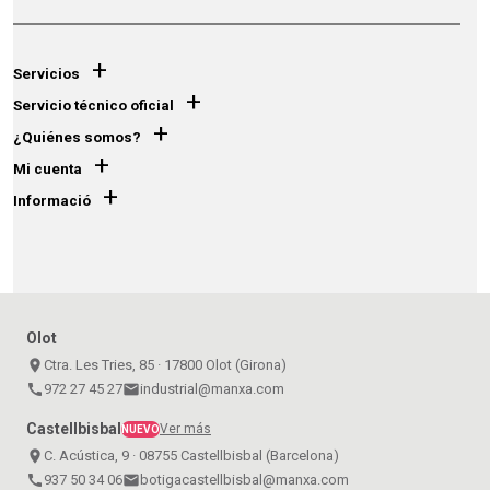
+
Servicios
+
Servicio técnico oficial
+
¿Quiénes somos?
+
Mi cuenta
+
Informació
Olot
place
Ctra. Les Tries, 85 · 17800 Olot (Girona)
call
972 27 45 27
email
industrial@manxa.com
Castellbisbal
Ver más
NUEVO
place
C. Acústica, 9 · 08755 Castellbisbal (Barcelona)
call
937 50 34 06
email
botigacastellbisbal@manxa.com