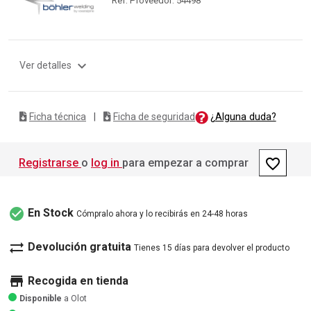
expand_more
Ver detalles
¿Alguna duda?
Ficha técnica
|
Ficha de seguridad
favorite_border
Registrarse
o
log in
para empezar a comprar
check_circle
En Stock
Cómpralo ahora y lo recibirás en 24-48 horas
sync_alt
Devolución gratuita
Tienes 15 días para devolver el producto
store
Recogida en tienda
Disponible
a Olot