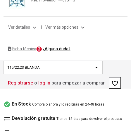
expand_more
expand_more
Ver detalles
|
Ver más opciones
¿Alguna duda?
Ficha técnica
115/22,23 BLANDA
favorite_border
Registrarse
o
log in
para empezar a comprar
check_circle
En Stock
Cómpralo ahora y lo recibirás en 24-48 horas
sync_alt
Devolución gratuita
Tienes 15 días para devolver el producto