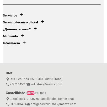
+
Servicios
+
Servicio técnico oficial
+
¿Quiénes somos?
+
Mi cuenta
+
Informació
Olot
place
Ctra. Les Tries, 85 · 17800 Olot (Girona)
call
972 27 45 27
email
industrial@manxa.com
Castellbisbal
Ver más
NUEVO
place
C. Acústica, 9 · 08755 Castellbisbal (Barcelona)
call
937 50 34 06
email
botigacastellbisbal@manxa.com