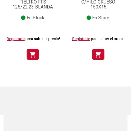
FIELTRO FFS
C/HILO GRUESO
125/22,23 BLANDA
150X15
En Stock
En Stock
Regístrate
para saber el precio!
Regístrate
para saber el precio!
shopping_cart
shopping_cart