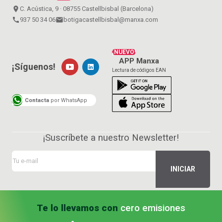
place
C. Acústica, 9 · 08755 Castellbisbal (Barcelona)
call
937 50 34 06
email
botigacastellbisbal@manxa.com
¡NUEVO!
APP Manxa
¡Síguenos!
Lectura de códigos EAN
Contacta
por WhatsApp
¡Suscríbete a nuestro Newsletter!
Te lo llevamos con
cero emisiones