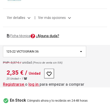
expand_more
expand_more
Ver detalles
|
Ver más opciones
¿Alguna duda?
Ficha técnica
125-22 VICTOGRAIN 36
PVP: 3,37 € /
unidad
(Precio de venta sin IVA)
2,35 €
/
favorite_border
Unidad
25 Unidad = 1
Registrarse
o
log in
para empezar a comprar
check_circle
En Stock
Cómpralo ahora y lo recibirás en 24-48 horas