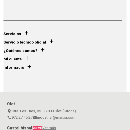
+
Servicios
+
Servicio técnico oficial
+
¿Quiénes somos?
+
Mi cuenta
+
Informació
Olot
place
Ctra. Les Tries, 85 · 17800 Olot (Girona)
call
972 27 45 27
email
industrial@manxa.com
Castellbisbal
Ver más
NUEVO