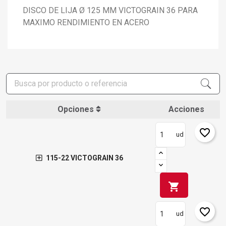
DISCO DE LIJA Ø 125 MM VICTOGRAIN 36 PARA
MAXIMO RENDIMIENTO EN ACERO
Opciones
Acciones
favorite_border
ud
115-22 VICTOGRAIN 36
shopping_cart
×
Crear lista de deseos
×
favorite_border
ud
Iniciar sesión