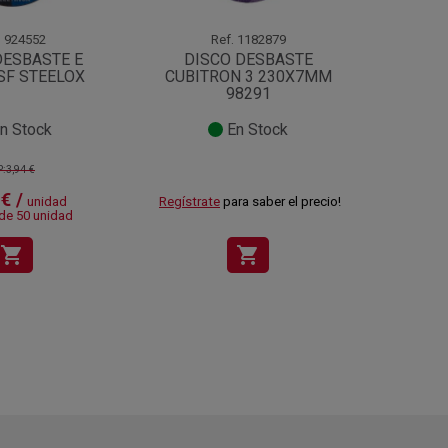
.
924552
Ref.
1182879
DESBASTE E
DISCO DESBASTE
DIS
SF STEELOX
CUBITRON 3 230X7MM
ADV
98291
n Stock
En Stock
:3,94 €
€ /
1,
unidad
Regístrate
para saber el precio!
 de 50 unidad
A pa
shopping_cart
shopping_cart