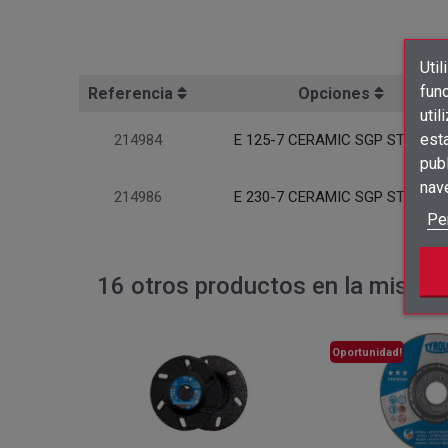
Util
func
Referencia
Opciones
util
est
214984
E 125-7 CERAMIC SGP STEELOX
publ
nav
214986
E 230-7 CERAMIC SGP STEELOX
Pe
16 otros productos en la misma 
Oportunidad!