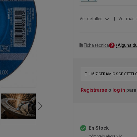
expand_more
Ver detalles
|
Ver más 
¿Alguna d
Ficha técnica
E 115-7 CERAMIC SGP STEEL
Registrarse
o
log in
para
check_circle
En Stock
Cómpralo ahora y lo