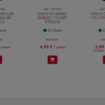
490
Ref.
1071029
Ref
NDELLER
DISCO CC-GRIND-
DISCO 
A36-BF
ROBUST 115 SGP
115-7 P
2,2
STEELOX
tock
En Stock
E
8 €
PVP:7,15 €
PVP
4,49 € /
2,69 
unidad
unidad
A partir
shopping_cart