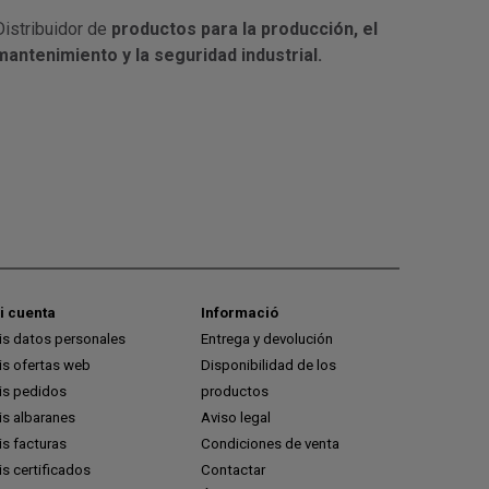
Distribuidor de
productos para la producción, el
mantenimiento y la seguridad industrial.
i cuenta
Informació
is datos personales
Entrega y devolución
is ofertas web
Disponibilidad de los
is pedidos
productos
is albaranes
Aviso legal
s facturas
Condiciones de venta
s certificados
Contactar