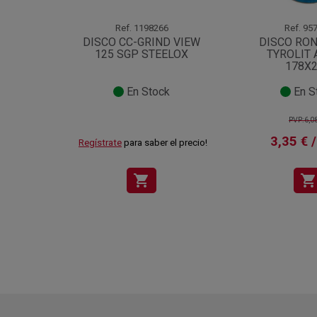
Ref.
1198266
Ref.
957
DISCO CC-GRIND VIEW
DISCO RO
125 SGP STEELOX
TYROLIT 
178X2
En Stock
En S
PVP:6,0
3,35 € /
Regístrate
para saber el precio!
shopping_cart
shopping_cart