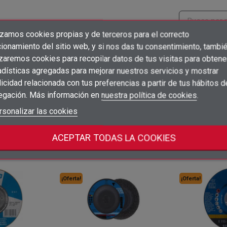
izamos cookies propias y de terceros para el correcto
×
Crear lista de deseos
ionamiento del sitio web, y si nos das tu consentimiento, tambi
Precio
Embalaje
×
Iniciar sesión
izaremos cookies para recopilar datos de tus visitas para obtene
10
adísticas agregadas para mejorar nuestros servicios y mostrar
Inicia sesión para ver precios
×
sho
unidad
ud
Añadir a la lista de deseos
Nombre de la lista de deseos
icidad relacionada con tus preferencias a partir de tus hábitos d
Debe iniciar sesión para guardar productos en su lista de deseos.
egación. Más información en
nuestra política de cookies
.
10
Inicia sesión para ver precios
sho
unidad
ud
add_circle_outline
Crear nueva lista
Iniciar sesión
rsonalizar las cookies
Cancelar
Crear lista de deseos
Cancelar
ACEPTAR TODAS LA COOKIES
categoría:
¡Oferta!
¡Oferta!