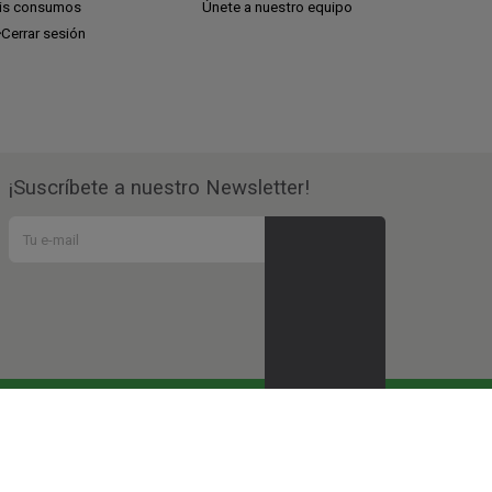
is consumos
Únete a nuestro equipo
Cerrar sesión
¡Suscríbete a nuestro Newsletter!
ndo en todos estos
proyectos sociales