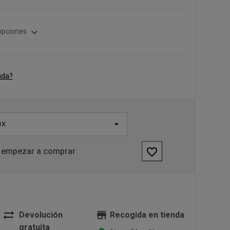
expand_more
opciones
uda?
OX
favorite_border
 empezar a comprar
sync_alt
store
Devolución
Recogida en tienda
gratuita