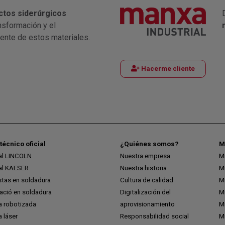
ctos siderúrgicos
nsformación y el
iente de estos materiales.
Hacerme cliente
técnico oficial
¿Quiénes somos?
M
ial LINCOLN
Nuestra empresa
M
ial KAESER
Nuestra historia
M
stas en soldadura
Cultura de calidad
M
ció en soldadura
Digitalización del
M
a robotizada
aprovisionamiento
Mi
 láser
Responsabilidad social
Mi