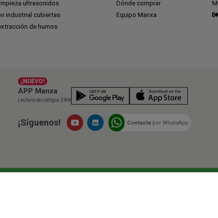
impieza ultrasonidos
Dónde comprar
M
ón industrial cubiertas
Equipo Manxa
extracción de humos
¡NUEVO!
APP Manxa
Lectura de códigos EAN
¡Síguenos!
Contacta
por WhatsApp
siones
Cuando compras en Manxa, estás participa