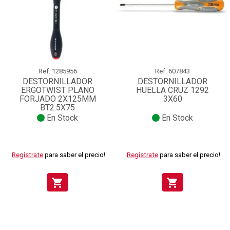
Ref.
1285956
Ref.
607843
DESTORNILLADOR
DESTORNILLADOR
ERGOTWIST PLANO
HUELLA CRUZ 1292
FORJADO 2X125MM
3X60
BT2.5X75
En Stock
En Stock
Regístrate
para saber el precio!
Regístrate
para saber el precio!
shopping_cart
shopping_cart