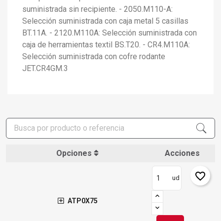
suministrada sin recipiente. - 2050.M110-A:
Selección suministrada con caja metal 5 casillas
BT.11A. - 2120.M110A: Selección suministrada con
caja de herramientas textil BS.T20. - CR4.M110A:
Selección suministrada con cofre rodante
JET.CR4GM.3
Opciones
Acciones
favorite_border
ud
ATP0X75