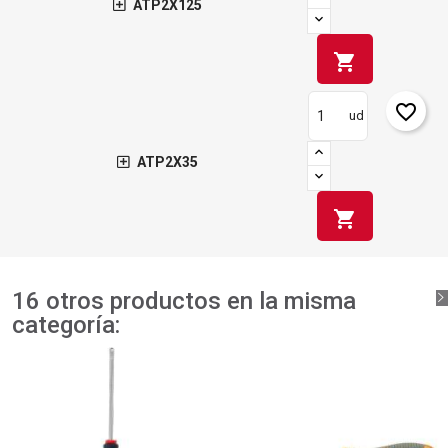
ATP2X125
shopping_cart
favorite_border
ud
ATP2X35
shopping_cart
16 otros productos en la misma
categoría: