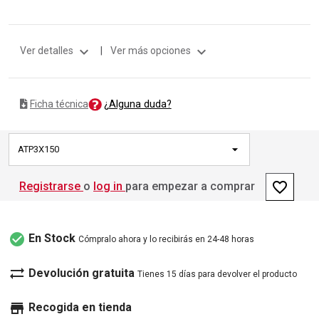
expand_more
expand_more
Ver detalles
|
Ver más opciones
¿Alguna duda?
Ficha técnica
ATP3X150
favorite_border
Registrarse
o
log in
para empezar a comprar
check_circle
En Stock
Cómpralo ahora y lo recibirás en 24-48 horas
sync_alt
Devolución gratuita
Tienes 15 días para devolver el producto
store
Recogida en tienda