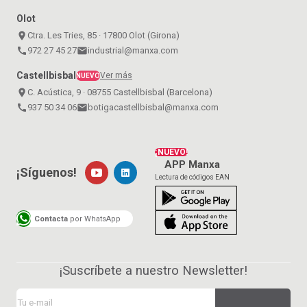
Olot
place
Ctra. Les Tries, 85 · 17800 Olot (Girona)
call
972 27 45 27
email
industrial@manxa.com
Castellbisbal
Ver más
NUEVO
place
C. Acústica, 9 · 08755 Castellbisbal (Barcelona)
call
937 50 34 06
email
botigacastellbisbal@manxa.com
¡NUEVO!
APP Manxa
¡Síguenos!
Lectura de códigos EAN
Contacta
por WhatsApp
¡Suscríbete a nuestro Newsletter!